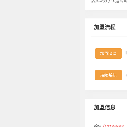
店实现数字化运营管
加盟流程
加盟信息
徐**
（132********）