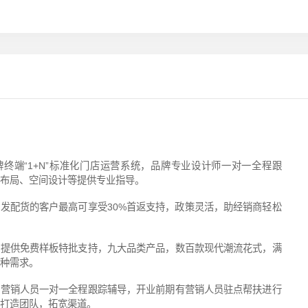
终端“1+N”标准化门店运营系统，品牌专业设计师一对一全程跟
布局、空间设计等提供专业指导。
发配货的客户最高可享受30%首返支持，政策灵活，助经销商轻松
牌提供免费样板特批支持，九大品类产品，数百款现代潮流花式，满
种需求。
场营销人员一对一全程跟踪辅导，开业前期有营销人员驻点帮扶进行
打造团队，拓宽渠道。