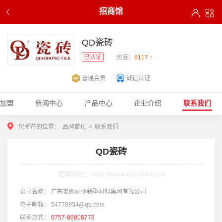
招商馆
QD瓷砖
已认证
热度：
8117 ↑
普通会员
诚信认证
加盟
新闻中心
产品中心
企业介绍
联系我们
您所在的位置：
品牌首页
>
联系我们
QD瓷砖
官网地址：http://www.qd-china.cn/
公司名称：
广东蒙娜丽莎新型材料集团有限公司
电子邮箱：
54778934@qq.com
联系方式：
0757-86808778