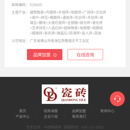
邮政编码：
528000
主营产品：
建筑陶瓷+内墙砖+外墙砖+地面砖+广场砖+文化砖
+瓷片+拼花+釉面砖+通体砖+仿古砖+木纹砖+琉
璃瓦+腰线+大理石瓷砖+全抛釉+抛光砖+玻化砖
+艺术拼花+人造石材+园林陶瓷+地爬壁+地脚线
+楼梯砖+条形转+微晶石+防滑砖+盲人砖+其他
公司地址：
广东省佛山市南海区西樵镇太平工业区
品牌加盟
在线咨询
首页
招商海报
品牌加盟
新闻中心
产品中心
企业介绍
联系我们
技术支持：中国陶瓷网 客服热线：400-115-2002