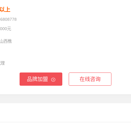
万以上
86808778
0000元
山西樵
代理
品牌加盟
在线咨询