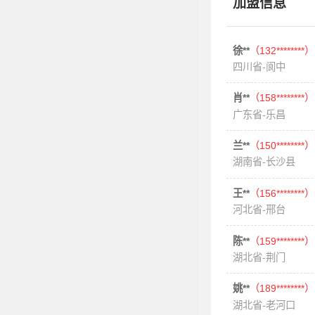
加盟信息
徐**
（132********）
四川省-阆中
肖**
（158********）
广东省-乐昌
兰**
（150********）
湖南省-长沙县
王**
（156********）
河北省-邢台
陈**
（159********）
湖北省-荆门
姚**
（189********）
湖北省-老河口