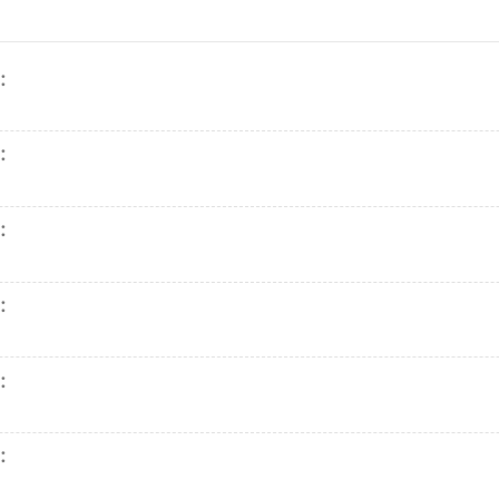
：
：
：
：
：
：