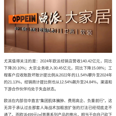
尤其值得关注的是：2024年欧派经销店营收140.42亿元，同比
下降20.10%；大宗业务收入30.45亿元，同比下降15.08%；工
程客户应收账款坏账计提比例从2022年的11.54%攀升至2024年
的21.13%，经销商计提比例也从12.54%飙升至24.84%，渠道和
下游合作伙伴均处于失血状态。
欧派在内部信中直言“集团肌体臃肿、费用高企、负重前行”，这
无异于承认过去那套人海战术加粗放扩张的打法已经彻底走不
通了。而欧派499元/㎡普惠系列产品的推出，相当于向自己砍下