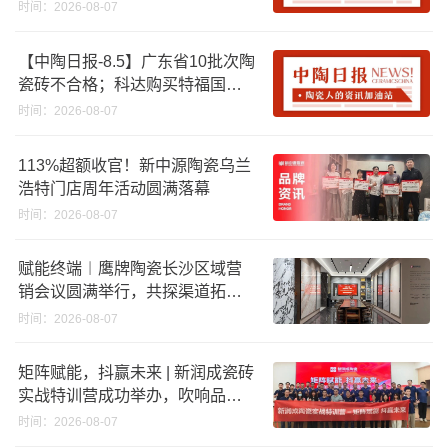
资期限；工信部开展建陶行业能
时间：2026-08-07
效领跑者企业推荐工作
【中陶日报-8.5】广东省10批次陶
瓷砖不合格；科达购买特福国际
股份申请未通过；蒙娜丽莎5千万
时间：2026-08-07
回购股份；建霖家居海外产能突
破18亿元
113%超额收官！新中源陶瓷乌兰
浩特门店周年活动圆满落幕
时间：2026-08-07
赋能终端︱鹰牌陶瓷长沙区域营
销会议圆满举行，共探渠道拓展
与门店升级新路径
时间：2026-08-07
矩阵赋能，抖赢未来 | 新润成瓷砖
实战特训营成功举办，吹响品牌
秋季营销冲锋号！
时间：2026-08-07