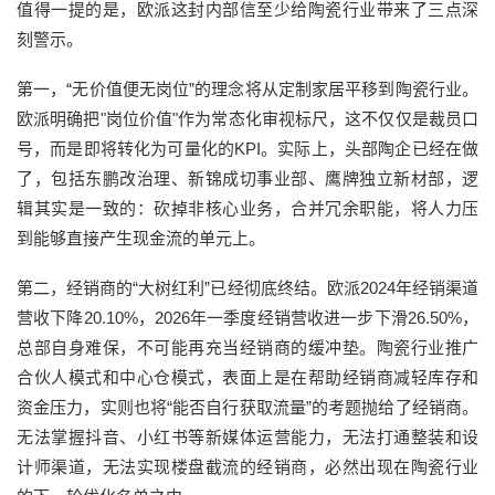
值得一提的是，欧派这封内部信至少给陶瓷行业带来了三点深
刻警示。
第一，“无价值便无岗位”的理念将从定制家居平移到陶瓷行业。
欧派明确把"岗位价值"作为常态化审视标尺，这不仅仅是裁员口
号，而是即将转化为可量化的KPI。实际上，头部陶企已经在做
了，包括东鹏改治理、新锦成切事业部、鹰牌独立新材部，逻
辑其实是一致的：砍掉非核心业务，合并冗余职能，将人力压
到能够直接产生现金流的单元上。
第二，经销商的“大树红利”已经彻底终结。欧派2024年经销渠道
营收下降20.10%，2026年一季度经销营收进一步下滑26.50%，
总部自身难保，不可能再充当经销商的缓冲垫。陶瓷行业推广
合伙人模式和中心仓模式，表面上是在帮助经销商减轻库存和
资金压力，实则也将“能否自行获取流量”的考题抛给了经销商。
无法掌握抖音、小红书等新媒体运营能力，无法打通整装和设
计师渠道，无法实现楼盘截流的经销商，必然出现在陶瓷行业