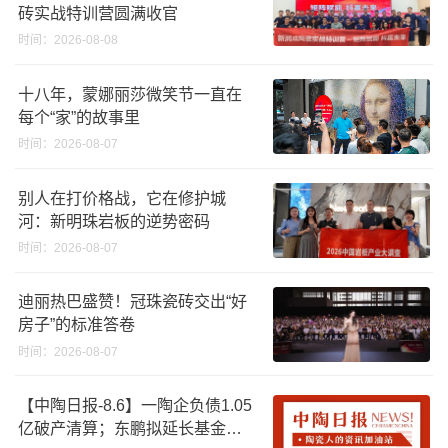
砖实战特训营圆满收官
时间：2026-08-08
十八年，蒙娜丽莎微笑节一直在
每个“家”的故事里
时间：2026-08-07
别人在打价格战，它在修护城
河：新明珠岩板的逆势密码
时间：2026-08-07
迪丽热巴盛赞！冠珠瓷砖交出“好
房子”的标准答卷
时间：2026-08-07
【中陶日报-8.6】一陶企负债1.05
亿破产清算；东鹏拟延长基金投