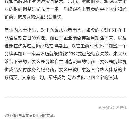
线和品牌的出清远远没有结束。东鹏、蒙娜丽莎、新锦成等企
业的组织调整只是先行一步，后续跟不上节奏的中小陶企和经
销商，被淘汰的速度只会更快。
有业内人士指出，对于陶瓷从业者而言，如今的关键已不在于
能否复刻昔日的辉煌，而在于企业能否穿越周期活下来，以及
谁能在洗牌过后仍然站在牌桌上。以往坐商时代那种“加盟一个
品牌再加开一家卖场店就能赚钱”的公式已经彻底失效。未来能
够留下来的，要么是能够自主制造流量的行商，要么是能够提
供成品交付服务的服务商，要么是被厂家选入合伙人体系的少
数精英。其余的一切，都将成为“动态优化”这四个字的注脚。
责任编辑：刘思桃
继续阅读与本文标签相同的文章：