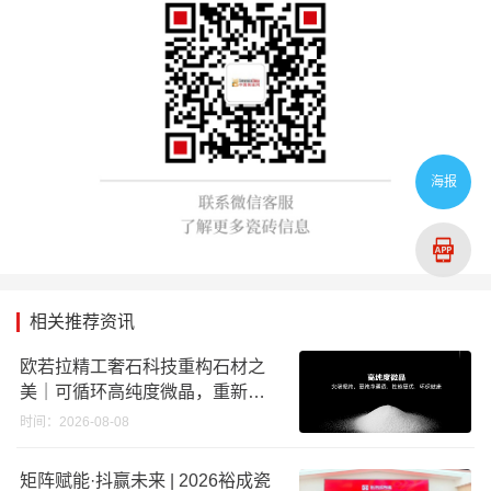
海报
相关推荐资讯
欧若拉精工奢石科技重构石材之
美｜可循环高纯度微晶，重新定
义高端奢石原料
时间：2026-08-08
矩阵赋能·抖赢未来 | 2026裕成瓷