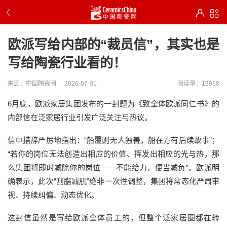
欧派写给内部的“裁员信”，其实也是
写给陶瓷行业看的！
来源：中国陶瓷网
2026-07-01
阅读量：13958
6月底，欧派家居集团发布的一封题为《致全体欧派同仁书》的
内部信在泛家居行业引发广泛关注与热议。
信中措辞严厉地指出：“船覆则无人独善，船在方有后续故事”；
“若你的岗位无法创造出相应的价值、挥发出相应的光与热，那
么集团将即时减除你的岗位——不能给力，便当减负”。欧派明
确表示，此次“刮脂减肌”绝非一次性调整，集团将常态化严肃审
视、持续纠偏、动态优化。
这封信虽然是写给欧派全体员工的，但整个泛家居圈都在转