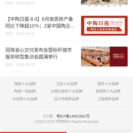
时间：2026-08-05
【中陶日报-8.4】6月瓷质砖产量
同比下降超10％；2家中国陶企亮
相马来西亚ARCHIDEX 2026石材
时间：2026-08-05
展；东鹏已斥资4852万回购股
份；方向集团出海
冠珠省心交付发布会暨标杆城市
服务转型集训会圆满举行
时间：2026-08-05
陶瓷十大品牌
卫浴十大品牌
瓷砖十大品牌
陶瓷一线品牌
大理石瓷砖十大品牌
质感砖十大品牌
木纹砖十大品牌
设计师推荐品牌
工程推荐品牌
ICP备：
粤ICP备14052601号
©2002-
2026 中陶网All Rights Reserved