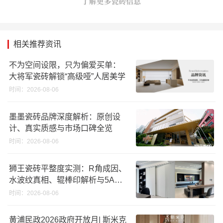
相关推荐资讯
不为空间设限，只为偏爱买单：
大将军瓷砖解锁“高级哑”人居美学
时间：2026-08-06
墨墨瓷砖品牌深度解析：原创设
计、真实质感与市场口碑全览
时间：2026-08-06
狮王瓷砖平整度实测：R角成因、
水波纹真相、辊棒印解析与5A标
准选购指南
时间：2026-08-06
黄浦民政2026政府开放月| 斯米克