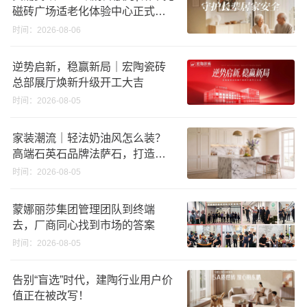
磁砖广场适老化体验中心正式亮
相
时间：2026-08-06
逆势启新，稳赢新局｜宏陶瓷砖
总部展厅焕新升级开工大吉
时间：2026-08-05
家装潮流｜轻法奶油风怎么装？
高端石英石品牌法萨石，打造质
感橱柜台面
时间：2026-08-05
蒙娜丽莎集团管理团队到终端
去，厂商同心找到市场的答案
时间：2026-08-05
告别“盲选”时代，建陶行业用户价
值正在被改写！