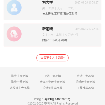
刘志祥
2025-08-29 10:53:27
男 丨20岁丨大专丨一年以上
技术研发/工程师/窑炉工程师
靳雨晴
2025-04-15 02:42:06
女丨24岁丨本科丨应届毕业生
财务/审计/统计/出纳
查看更多人才简历>
陶瓷十大品牌
卫浴十大品牌
瓷砖十大品牌
陶瓷一线品牌
大理石瓷砖十大品牌
质感砖十大品牌
木纹砖十大品牌
设计师推荐品牌
工程推荐品牌
ICP备：
粤ICP备14052601号
©2002-
2026 中陶网All Rights Reserved