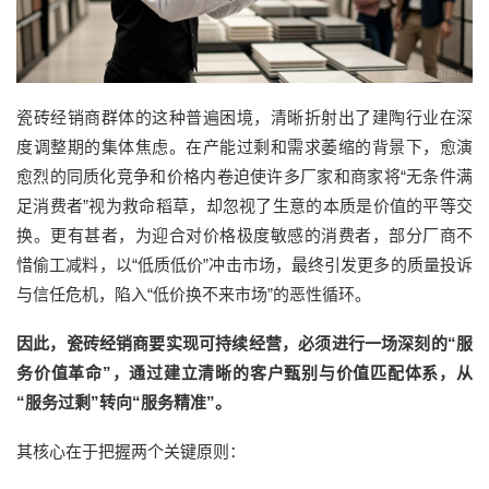
瓷砖经销商群体的这种普遍困境，清晰
折射出了建陶行业在深
度调整期的集体焦虑。
在
产能过剩
和需求萎缩的背景下，愈演
愈烈的同质化竞争和价格内卷
迫使许多
厂家和商家
将
“无条件满
足
消费者
”视为救命稻草，却忽视了生意的本质是价值的平等交
换。更有甚者，为迎合对价格极度敏感的
消费者
，部分厂商不
惜偷工减料，以
“低质低价”冲击市场，最终引发更多的质量投诉
与信任危机，陷入“低价换不来市场”的恶性循环。
因此，瓷砖经销商要实现可持续经营，必须进行一场深刻的
“服
务价值革命”，
通过
建立清晰的客户甄别与价值匹配体系
，
从
“服务过剩”转向“服务精准”
。
其核心在于把握两个关键原则：