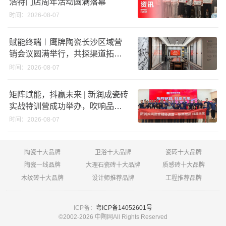
浩特门店周年活动圆满落幕
时间：2026-08-07
赋能终端︱鹰牌陶瓷长沙区域营
销会议圆满举行，共探渠道拓展
与门店升级新路径
时间：2026-08-07
矩阵赋能，抖赢未来 | 新润成瓷砖
实战特训营成功举办，吹响品牌
秋季营销冲锋号！
时间：2026-08-07
陶瓷十大品牌
卫浴十大品牌
瓷砖十大品牌
陶瓷一线品牌
大理石瓷砖十大品牌
质感砖十大品牌
木纹砖十大品牌
设计师推荐品牌
工程推荐品牌
ICP备：
粤ICP备14052601号
©2002-
2026 中陶网All Rights Reserved