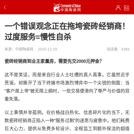
一个错误观念正在拖垮瓷砖经销商！
过度服务=慢性自杀
来源：中国陶瓷网
2025-12-29
阅读量：4369
瓷砖经销商到业主家量房，需要先交
2000元
押金？
这
不是笑话，而
是
来自
行业人士吐槽的
真人真事
。
它虽然
近乎
荒诞，却撕开了当下终端市场激烈博弈中一个尖锐的侧面
：
当
“客户是上帝”被无限上纲
时
，一些交易便滑向了尊严与价值的双
重失落。
以上事情
并非孤例。在价格战白热化、信息碎片化的当下，无
数瓷砖经销商正陷入一种
“服务过剩”的迷思与疲惫中。他们耗费
巨大心力，提供从免费多轮设计、全程监工到额外保洁的超值