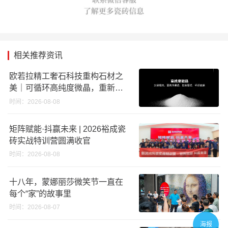
相关推荐资讯
欧若拉精工奢石科技重构石材之
美｜可循环高纯度微晶，重新定
义高端奢石原料
时间：2026-08-08
矩阵赋能·抖赢未来 | 2026裕成瓷
砖实战特训营圆满收官
时间：2026-08-08
十八年，蒙娜丽莎微笑节一直在
每个“家”的故事里
时间：2026-08-07
海报