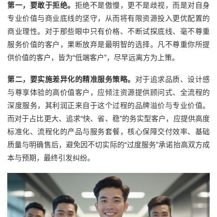
第一，要
敢于拒绝。
拒绝不是傲慢，
更不是歧视，
而是对自身
专业价值与商业底线的坚守
，
从而
将有限资源投入更优配置的
商业理性。对于那些眼中只有价格、不断试探底线、毫不尊重
服务价值的客户，果断放弃是最
明智
的选择。凡不尊重你所提
供价值的客户，皆为
“低端客户”，尽早远离方为上策。
第二，要
实施差异化的精准服务策略。
对于追求品质、设计感
与尊享体验的高价值客户，应倾注资源提供顾问式、全流程的
深度服务，其利润正来自于
这个过程
的品牌溢价与专业价值
。
而对于占比更大、追求
“快、省、稳”的务实型客户，应提供高度
标准化、流程化的产品与服务套餐，核心保障交付效率、基础
质量与明确售后，避免因不切实际的“过度服务”承诺抬高双方成
本与预期，最终引发纠纷。