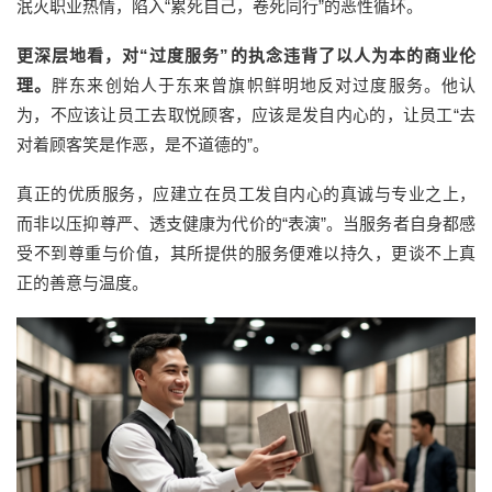
泯灭
职业热情，陷入
“累死自己，卷死同行”的恶性循环。
更深层地看，对
“过度服务”的执念违背了以人为本的商业伦
理。
胖东来创始人于东来曾
旗帜鲜明地反对过度服务。他认
为，
不应该让员工去取悦顾客，应该是发自内心的，让员工
“去
对着顾客笑是作恶，是不道德的”。
真正的优质服务，应建立在员工发自内心的真诚与专业之上，
而非以压抑尊严、透支健康为代价的
“表演”。当服务者自身都感
受不到尊重与价值，其所提供的服务便难以持久，更谈不上真
正的善意与温度。