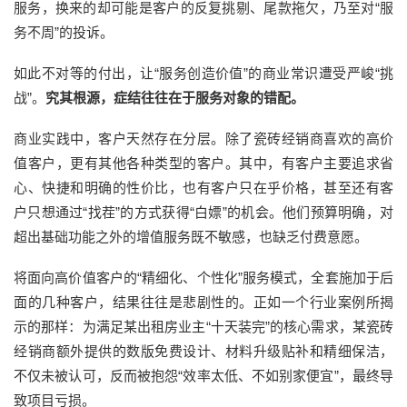
服务，换来的却可能是客户的反复挑剔、尾款拖欠，乃至对“服
务不周”的投诉。
如此
不对等的付出，让
“服务创造价值”的商业常识
遭受
严峻
“
挑
战
”。
究其根源，症结往往在于服务对象的错配。
商业实践中，客户天然存在分层
。
除了瓷砖经销商喜欢的高价
值客户，更有其他各种类型的客户。其中，有
客户
主要追求
省
心、快捷和
明确的
性价比
，
也有客户只在乎价格，甚至还有客
户只想通过
“找茬”的方式获得“白嫖”的机会
。
他们预算明确，对
超出基础功能之外的增值服务既不敏感，也缺乏付费意愿。
将面向
高价值客户
的
“精细化、个性化”服务模式，全套施加于
后
面的几种
客户，结果
往往
是悲剧性的。
正如
一个行业
案例所揭
示
的
那样
：为满足
某
出租房业主
“十天装完”的核心需求，
某瓷砖
经销商额外提供的数版免费设计、材料升级贴补和精细保洁，
不仅未被认可，反而被抱怨
“效率太低、不如别家便宜”，最终导
致项目亏损。