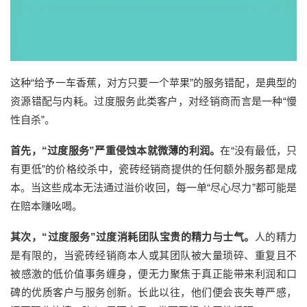
这种
“给予一车香蕉，对方只要一个苹果”的服务错配，是典型的
资源错配与内耗。过度服务此类客户，对经销商而言是一种“慢
性自杀”。
首先，
“过度服务”严重侵蚀本就微薄的利润。
在
“没有最低，只
有更低”的价格绞杀中，
瓷砖经销商提供的
任何额外服务都是成
本
。
当这些成本无法通过溢价收回，每一单
“尽心尽力”都可能是
在赔本赚吆喝。
其次，
“过度服务”
过度
消耗团队宝贵的精力与士气。
人的精力
是有限的，当
瓷砖经销商本人或其
团队被大量琐碎、重复且不
被感激的低价值事务缠身，便无力聚焦于真正能带来利润和口
碑的优质客户与服务创新。长此以往，
他们便会丧失
尊严感，