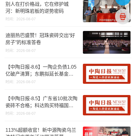
别人在打价格战，它在修护城
河：新明珠岩板的逆势密码
时间：2026-08-07
迪丽热巴盛赞！冠珠瓷砖交出“好
房子”的标准答卷
时间：2026-08-07
【中陶日报-8.6】一陶企负债1.05
亿破产清算；东鹏拟延长基金投
资期限；工信部开展建陶行业能
时间：2026-08-07
效领跑者企业推荐工作
【中陶日报-8.5】广东省10批次陶
瓷砖不合格；科达购买特福国际
股份申请未通过；蒙娜丽莎5千万
时间：2026-08-07
回购股份；建霖家居海外产能突
破18亿元
113%超额收官！新中源陶瓷乌兰