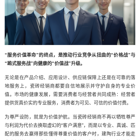
“服务价值革命”的终点，是推动行业竞争从扭曲的“价格战”与
“跪式服务战”
向
健康的
“价值战”
升级
。
无论
是
在
产品
介绍
、
应用设计
、供应链保障
上
还是
在
可靠的落
地服务
上，瓷砖
经销商
都
要自信地展示并守护自身的专业价
值
。
市场的健康发展，需要消费者与经营者共同成熟：经营者
提供货真价实的专业服务，消费者为可见、可信的价值付费。
为尊严设防，就是为价值护航。当瓷砖经销商不再以牺牲尊严
与利润为代价去换取虚幻的
“客户满意”，而是以专业、真诚、匹
配的服务去赢得那些懂得尊重价值的客户时，
建陶
行业才能走