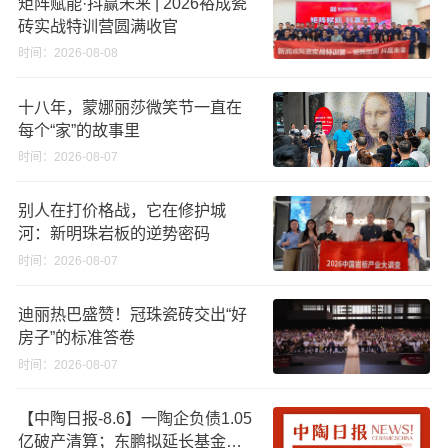
矩阵赋能·抖赢未来 | 2026裕成瓷
砖实战特训营圆满收官
时间：2026-08-08
十八年，蒙娜丽莎微笑节一直在
每个“家”的故事里
时间：2026-08-07
别人在打价格战，它在修护城
河：新明珠岩板的逆势密码
时间：2026-08-07
迪丽热巴盛赞！冠珠瓷砖交出“好
房子”的标准答卷
时间：2026-08-07
【中陶日报-8.6】一陶企负债1.05
亿破产清算；东鹏拟延长基金投