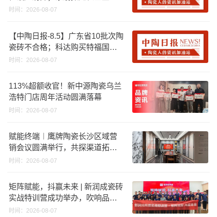
资期限；工信部开展建陶行业能
时间：2026-08-07
效领跑者企业推荐工作
【中陶日报-8.5】广东省10批次陶
瓷砖不合格；科达购买特福国际
股份申请未通过；蒙娜丽莎5千万
时间：2026-08-07
回购股份；建霖家居海外产能突
破18亿元
113%超额收官！新中源陶瓷乌兰
浩特门店周年活动圆满落幕
时间：2026-08-07
赋能终端︱鹰牌陶瓷长沙区域营
销会议圆满举行，共探渠道拓展
与门店升级新路径
时间：2026-08-07
矩阵赋能，抖赢未来 | 新润成瓷砖
实战特训营成功举办，吹响品牌
秋季营销冲锋号！
时间：2026-08-07