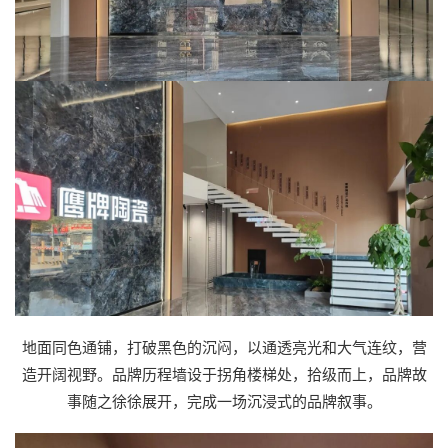
地面同色通铺，打破黑色的沉闷，以通透亮光和大气连纹，营
造开阔视野。品牌历程墙设于拐角楼梯处，拾级而上，品牌故
事随之徐徐展开，完成一场沉浸式的品牌叙事。