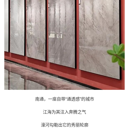
南通，一座自带“通透感”的城市
江海为其注入奔腾之气
濠河勾勒出它的秀丽轮廓