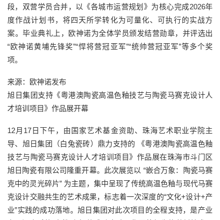
段，双营学员合并，以《各城市运营规划》为核心完成2026年
度作战计划书，将四天所学转化为可量化、可执行的实战方
案。毕业典礼上，欧神诺为全体学员颁发结营勋章，并评选出
“欧神诺黄埔先锋奖”“悍将营冠亚军”“统帅营冠亚军”等多个奖
项。
来源：欧神诺发布
旭日集团支持《粤港澳陶瓷高温色釉技艺与陶瓷马赛克设计人
才培训项目》作品展开幕
12月17日下午，由国家艺术基金资助、珠海艺术职业学院主
导、旭日集团（白兔瓷砖）鼎力支持的 《粤港澳陶瓷高温色釉
技艺与陶瓷马赛克设计人才培训项目》作品展在珠海市斗门区
旭日陶瓷有限公司隆重开幕。此次展览以 “嵌合万象：陶瓷马赛
克中的灵光碎片” 为主题，集中呈现了传统高温色釉与现代马赛
克设计交融共生的艺术成果，标志着一次深度的“文化+设计+产
业”实践的成功落地。旭日集团对此次项目的全程支持，是产业