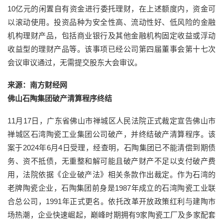
10亿元的闲置自有资金进行委托理财，在上述额度内，资金可
以滚动使用。投资品种为安全性高、流动性好、低风险的金融
机构理财产品，包括商业银行及其他金融机构固定收益或浮动
收益型的理财产品等。该事项已经公司第四届董事会第十七次
会议审议通过，无需提交股东大会审议。
来源：南方财经网
佛山石陶集团破产清算程序终结
11月17日，广东省佛山市禅城区人民法院正式裁定宣告佛山市
禅城区石湾陶瓷工业集团公司破产，并终结破产清算程序。该
案于2024年6月4日受理，经查明，石陶集团已不能清偿到期债
务、资不抵债，无重整和解可能且破产财产不足以支付破产费
用，法院依据《企业破产法》相关条款作出裁定。作为石湾的
老牌陶瓷企业，石陶集团前身是1987年成立的石湾陶瓷工业联
合总公司，1991年正式更名。依托改革开放政策红利与建陶市
场热潮，企业快速崛起，巅峰时期拥有9家陶瓷工厂及多家配套