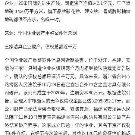
企业，25条国际先进生产线，固定资产净值达2.1亿元，年产墙
地砖 1430万平方米，旗下品牌彩花牌、建安牌、粤威牌彩釉墙
地砖都供不应求，名噪一时。
来源：全国企业破产重整案件信息网
三家洁具企业破产，债权总额近千万
全国企业破产重整案件信息网近期披露，位于浙江、福建、安
徽的三家洁具制造企业在短短两个月内相继被法院裁定宣告破
产，确认的债权总额已逼近千万元。具体来看，浙江省台州市
路桥区人民法院于10月29日裁定宣告台州市含之鑫洁具有限公
司破产。该公司成立于2020年，注册资本80万元。根据法院公
告，管理人审核确认的无争议债权金额已达3,208,882.17元，而
公司财产已无法清偿全部债务。紧随其后，福建省安溪县人民
法院于11月19日裁定宣告福建省佳兴水暖洁具有限公司破产并
终结其破产程序。这家成立已逾十年的企业，其名下资产仅剩
下6件商标，在经历多次流拍后，最终以120元的象征性价格成