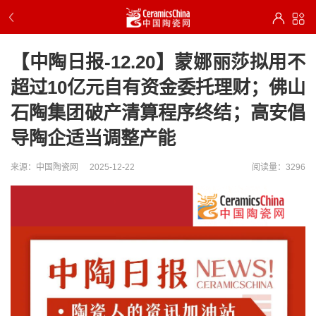
【中陶日报-12.20】蒙娜丽莎拟用不
超过10亿元自有资金委托理财；佛山
石陶集团破产清算程序终结；高安倡
导陶企适当调整产能
来源：中国陶瓷网
2025-12-22
阅读量：3296