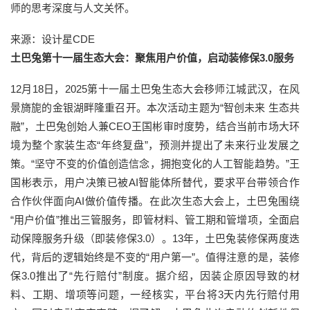
师的思考深度与人文关怀。
来源：设计星CDE
土巴兔第十一届生态大会：聚焦用户价值，启动装修保3.0服务
12月18日，2025第十一届土巴兔生态大会移师江城武汉，在风
景旖旎的金银湖畔隆重召开。本次活动主题为“智创未来 生态共
融”，土巴兔创始人兼CEO王国彬审时度势，结合当前市场大环
境为整个家装生态“年终复盘”，预测并提出了未来行业发展之
策。“坚守不变的价值创造信念，拥抱变化的人工智能趋势。”王
国彬表示，用户决策已被AI智能体所替代，要求平台带领合作
合作伙伴面向AI做价值传播。在此次生态大会上，土巴兔围绕
“用户价值”推出三管服务，即管材料、管工期和管增项，全面启
动保障服务升级（即装修保3.0）。13年，土巴兔装修保两度迭
代，背后的逻辑始终是不变的“用户第一”。值得注意的是，装修
保3.0推出了“先行赔付”制度。据介绍，因装企原因导致的材
料、工期、增项等问题，一经核实，平台将3天内先行赔付用