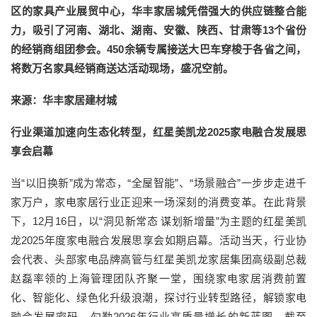
区的家具产业展贸中心，华丰家居城凭借强大的供应链整合能
力，吸引了河南、湖北、湖南、安徽、陕西、甘肃等13个省份
的经销商组团参会。450余辆专属接送大巴车穿梭于各省之间，
将数万名家具经销商送达活动现场，盛况空前。
来源：华丰家居建材城
行业渠道加速向生态化转型，红星美凯龙2025家电融合发展思
享会启幕
当“以旧换新”成为常态，“全屋智能”、“场景融合”一步步走进千
家万户，家电家居行业正迎来一场深刻的消费变革。在此背景
下，12月16日，以“洞见新常态 谋划新增量”为主题的红星美凯
龙2025年度家电融合发展思享会如期启幕。活动当天，行业协
会代表、头部家电品牌高管与红星美凯龙家居集团高级副总裁
赵磊率领的上海管理团队齐聚一堂，围绕家电家居消费前置
化、智能化、绿色化升级浪潮，探讨行业转型路径，解锁家电
融合发展密码，勾勒2026年行业高质量增长的新蓝图。截至