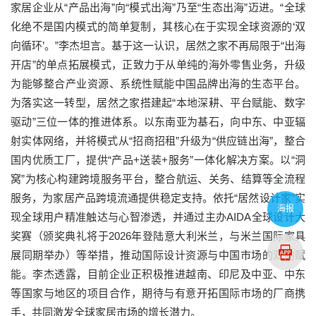
家居企业从“产品出海”向“模式出海”乃至“生态出海”迈进。“全球
化绝不是国内模式的简单复制，其核心在于实现全球资源的‘双
向循环’。”李杰坦言。基于这一认识，居然之家不再局限于“出海
开店”的单点拓展模式，正致力于从单纯的海外零售业务，升级
为能够整合产业资源、系统性赋能中国品牌出海的生态平台。
为落实这一转型，居然之家搭建起“本地深耕、平台赋能、数字
驱动”三位一体的推进体系。以东南亚为基石，向中东、中亚辐
射实体网络，并将模式从“招商招租”升级为“供应链出海”，整合
国内优质工厂，提供“产品+送装+服务”一体化解决方案。以“洞
窝”为核心构建跨境服务平台，整合航运、关务、结算等全流程
服务，为家居产品跨境流通提供稳定支持。依托“居然设计家”实
海报
现全球用户精准触达与心智渗透，并通过主办AIDA全球设计大
奖赛（颁奖典礼将于2026年登陆意大利米兰，与米兰国际家具
展同期举办）等举措，推动国际设计资源与中国市场的双向赋
能。李杰透露，目前企业正积极推进越南、印尼及中亚、中东
等国家与地区的项目合作，期待与有意开拓国际市场的厂商携
手，共同激发全球家居市场的增长潜力。