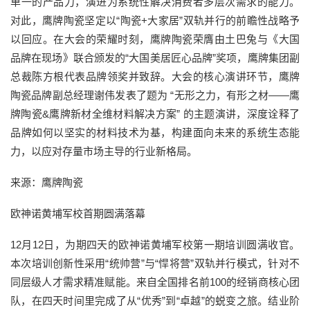
单一的产品力，演进为系统性解决消费者多层次需求的能力。
对此，鹰牌陶瓷坚定以“陶瓷+大家居”双轨并行的前瞻性战略予
以回应。在大会的荣耀时刻，鹰牌陶瓷荣膺由土巴兔与《大国
品牌在现场》联合颁发的“大国美居匠心品牌”奖项，鹰牌集团副
总裁陈方根代表品牌领奖并致辞。大会的核心演讲环节，鹰牌
陶瓷品牌副总经理谢伟发表了题为 “无形之力，有形之材——鹰
牌陶瓷&鹰牌新材全维材料解决方案” 的主题演讲，深度诠释了
品牌如何以坚实的材料技术为基，构建面向未来的系统生态能
力，以应对存量市场主导的行业新格局。
来源：鹰牌陶瓷
欧神诺黄埔军校首期圆满落幕
12月12日，为期四天的欧神诺黄埔军校第一期培训圆满收官。
本次培训创新性采用“统帅营”与“悍将营”双轨并行模式，针对不
同层级人才需求精准赋能。来自全国排名前100的经销商核心团
队，在四天时间里完成了从“优秀”到“卓越”的蜕变之旅。结业阶