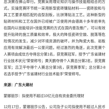
总决赛在佛山举行。竞赛采用理论知识与操作技能相结合的方
式。实操竞赛环节统一采用新型瓷砖镶贴材料——瓷砖胶和与
其工艺要求相匹配的齿型刮板，比拼薄贴法工艺。这种新型的
贴砖材料和工艺在国外已经被广泛使用并由德高十多年前率先
在国内以技能培训+技能竞赛的方式在国内普及推广，可以有效
提升贴砖的施工质量和效率，极大的降低瓷砖空鼓、脱落等危
险情况的发生，减少对环境资源的破坏，并为陶瓷大板、岩板
应用有效解决最后一公里问题。经过激烈的角逐，此次竞赛个
人赛项由成信方夺得总分第1名，获竞赛冠军，授予“广东省建材
行业技术状元”荣誉称号；黄天鹏夺得个人赛总分第2名，获竞赛
亚军；吕卫平夺得个人赛总分第3名，获竞赛季军；总分第2-8
名选手授予“广东省建材行业技术能手”荣誉称号。
来源：广东大建材
蒙娜丽莎：拟使用不超过10亿元自有资金委托理财
12月17日，蒙娜丽莎公告，公司及子公司拟使用不超过人民币