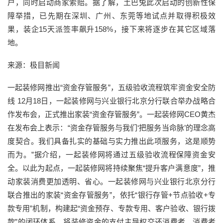
户，同时启动商家索赔。据了解，土巴兔此次启动的创新性保
障举措，已先期在深圳、广州、东莞等地试点并取得积极效
果，装企15天派签率飙升158%，接下来将逐步在其它区域落
地。
来源：极目新闻
一起装修网推出“资金存管服务”，五级验收流程筑牢资金安全防
线 12月18日，一起装修网与兴业银行北京分行联合举办战略合
作发布会，正式推出家装“资金存管服务”。一起装修网CEO黄杰
在发布会上表示：“资金存管服务与我们‘把服务当命脉’的理念高
度契合。我们具备扎实的基础与实力推出此项服务，这是顺势
而为。”据介绍，一起装修网将通过五级验收流程保障资金安
全。以此为起点，一起装修网将持续聚焦“提升客户满意度”，推
动家装消费更加透明、省心。一起装修网与兴业银行北京分行
联合推出的家装“资金存管服务”，依托“银行存管+节点验收+专
款专用”机制，构建起“资金预存、专款专用、客户验收、银行拨
款”的闭环体系，将装修资金的支付主导权交还消费者。消费者