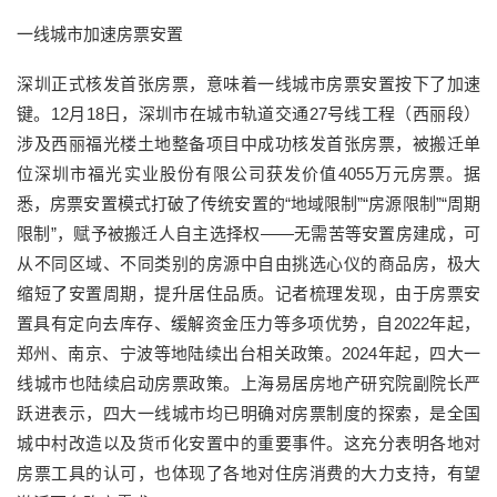
一线城市加速房票安置
深圳正式核发首张房票，意味着一线城市房票安置按下了加速
键。12月18日，深圳市在城市轨道交通27号线工程（西丽段）
涉及西丽福光楼土地整备项目中成功核发首张房票，被搬迁单
位深圳市福光实业股份有限公司获发价值4055万元房票。据
悉，房票安置模式打破了传统安置的“地域限制”“房源限制”“周期
限制”，赋予被搬迁人自主选择权——无需苦等安置房建成，可
从不同区域、不同类别的房源中自由挑选心仪的商品房，极大
缩短了安置周期，提升居住品质。记者梳理发现，由于房票安
置具有定向去库存、缓解资金压力等多项优势，自2022年起，
郑州、南京、宁波等地陆续出台相关政策。2024年起，四大一
线城市也陆续启动房票政策。上海易居房地产研究院副院长严
跃进表示，四大一线城市均已明确对房票制度的探索，是全国
城中村改造以及货币化安置中的重要事件。这充分表明各地对
房票工具的认可，也体现了各地对住房消费的大力支持，有望