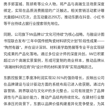
携手郭富城、陈妍希等公众人物，将产品与高端生活场景深度
绑定，实现在品质消费圈层的广泛触达。相关营销活动累计曝
光量超8423万次，总互动量达255万，推动东鹏在抖音、小红书
等平台持续占据行业搜索领先地位。
同期，公司旗下IW品牌以“文化可持续”为核心战略，与融设计图
书馆联合发布“三年中国传统陶瓷材料研究计划”阶段性成果——
“陶然有器”，并在设计深圳、材料美学趋势展等专业平台实现研
究成果的产品化落地。通过多位设计师的深度共创，IW已积累
超过15个高端实景案例，形成可复制的商业样本，推动品牌从
“高端材料供应商”向“设计师的材料美学库”实现战略跃迁。
东鹏控股第三季度净利润实现32.91%的强劲增长，反映出公司
在品牌建设与设计驱动方面的系统布局已进入收获期。通过内
容营销、跨界联动与文化IP的多元整合，公司有效提升了品牌
调性与产品溢价能力，推动产品结构持续优化。在建材行业整
体承压的背景下，东鹏以品牌价值构建差异化竞争壁垒，为其