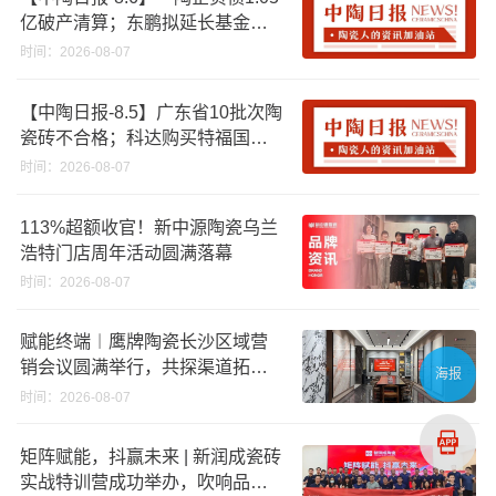
亿破产清算；东鹏拟延长基金投
资期限；工信部开展建陶行业能
时间：2026-08-07
效领跑者企业推荐工作
【中陶日报-8.5】广东省10批次陶
瓷砖不合格；科达购买特福国际
股份申请未通过；蒙娜丽莎5千万
时间：2026-08-07
回购股份；建霖家居海外产能突
破18亿元
113%超额收官！新中源陶瓷乌兰
浩特门店周年活动圆满落幕
时间：2026-08-07
赋能终端︱鹰牌陶瓷长沙区域营
销会议圆满举行，共探渠道拓展
海报
与门店升级新路径
时间：2026-08-07
矩阵赋能，抖赢未来 | 新润成瓷砖
实战特训营成功举办，吹响品牌