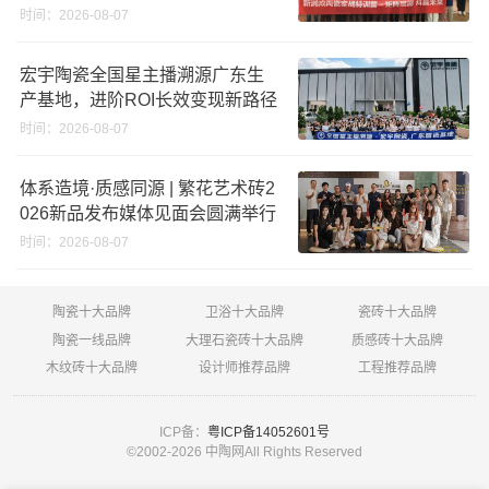
秋季营销冲锋号！
时间：2026-08-07
宏宇陶瓷全国星主播溯源广东生
产基地，进阶ROI长效变现新路径
时间：2026-08-07
体系造境·质感同源 | 繁花艺术砖2
026新品发布媒体见面会圆满举行
时间：2026-08-07
陶瓷十大品牌
卫浴十大品牌
瓷砖十大品牌
陶瓷一线品牌
大理石瓷砖十大品牌
质感砖十大品牌
木纹砖十大品牌
设计师推荐品牌
工程推荐品牌
ICP备：
粤ICP备14052601号
©2002-
2026 中陶网All Rights Reserved