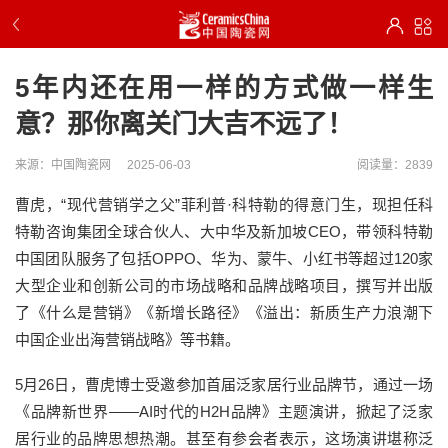
5年内还在用一样的方式做一样生
意？那你离关门大吉不远了！
来源：中国陶瓷网
2025-06-03
阅读量：2839
曹虎，“现代营销学之父”菲利普·科特勒的得意门生，现担任科
特勒咨询集团全球合伙人、大中华及新加坡CEO，带领科特勒
中国团队服务了包括OPPO、华为、蒙牛、小红书等超过120家
大型企业和创新公司的市场战略和品牌战略项目，撰写并出版
了《什么是营销》《新增长路径》《溢出：新质生产力浪潮下
中国企业出海营销战略》等书籍。
5月26日，曹虎博士受邀参加首届泛家居行业品牌节，通过一场
《品牌新世界——AI时代的H2H品牌》主题演讲，掀起了泛家
居行业的品牌思想热潮。甚至有参会者表示，这场演讲堪称泛