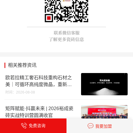
相关推荐资讯
欧若拉精工奢石科技重构石材之
美｜可循环高纯度微晶，重新定
义高端奢石原料
时间：2026-08-08
矩阵赋能·抖赢未来 | 2026裕成瓷
砖实战特训营圆满收官
时间：2026-08-08
免费咨询
我要加盟