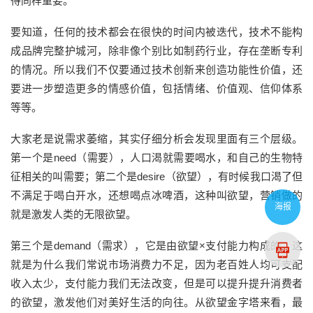
得同样重要。
要知道，任何的技术都会在很快的时间内被迭代，技术不能构
成品牌完整护城河，除非像个别比如制药行业，存在垄断专利
的情况。所以我们不仅要通过技术创新来创造功能性价值，还
要进一步塑造更多的情感价值，包括情绪、价值观、信仰体系
等等。
大家老是说需求萎缩，其实仔细分析会发现里面有三个层级。
第一个是need（需要），人口渴就需要喝水，和自己的生物特
征相关的叫需要；第二个是desire（欲望），有时候我口渴了但
不满足于喝白开水，还想喝点冰啤酒，这种叫欲望，营销做的
海报
就是激发人类的无限欲望。
第三个是demand（需求），它是由欲望×支付能力构成的。这
就是为什么我们常说市场消费力不足，因为老百姓人均可支配
收入太少，支付能力我们无法改变，但是可以提升提升消费者
的欲望，激发他们对美好生活的向往。从欲望金字塔来看，最