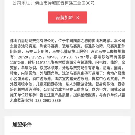
公司地址：
佛山市禅城区青柯路工业区30号
品牌加盟
佛山百思达马赛克有限公司，位于中国陶都之称的佛山石湾镇。本公司
主营泳池马赛克，陶瓷马赛克，玻璃马赛克，标准泳池砖，马赛克配件
阴阳角，马赛克专用胶，马赛克铺贴施工服务！泳池马赛克颗粒规格
有：20*20，25*25，48*48，73*73，97*97等，标准泳池砖有国标
115*240，欧标119*244.陶瓷材质表面分有普通釉，闪电纹，热熔，窑
变釉，单层冰裂。双层冰裂等，泳池马赛克配件有阳角，阴角，圆角，
转角，内阴圆角，外阳圆角等。泳池马赛克瓷砖可运用于：房地产楼盘
小区游泳池，酒店游泳池，酒店室内露天游泳池，售楼中心观赏池，户
外景观喷水池，儿童乐园游泳池，私人别墅游泳池，健身房泳池，游泳
培训机构游泳池等，公司致力成为马赛克供应商，成为甲方，园林公司
施工单位好帮手！旨在注重产品质量，提供星级服务，与合作单位共赢
未来蓝海市场！188-2991-8889
加盟条件