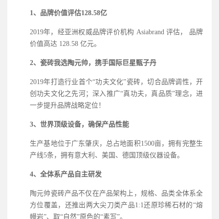
1、品牌价值评估128.58亿
2019年，经亚洲权威品牌评价机构 Asiabrand 评估， 品牌
价值高达 128.58 亿元。
2、瓷砖我选陶元帅，携手国际巨星甄子丹
2019年打造行业首个“功夫文化”瓷砖，切合品牌调性，开
创功夫文化之先河；深入推广“真功夫，真品质”理念，进
一步提升品牌战略定位！
3、世界顶级设备，确保产品性能
生产基地位于广东肇庆，总占地面积
1500亩，拥有完整生
产线5条，拥有意大利、美国、德国顶级仪器设备。
4、全体系产品自主研发
陶元帅瓷砖产品不仅在产品架构上，规格、品类全体系全
方位覆盖，还推出两大尖刀类产品
1:1还原珍稀石材的“熔
幔岩”、取“自然”原色的“素写”。