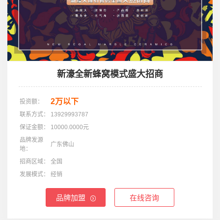
新濠全新蜂窝模式盛大招商
2万以下
投资额：
联系方式：
13929993787
保证金额：
10000.0000元
品牌发源
广东佛山
地：
招商区域：
全国
发展模式：
经销
品牌加盟
在线咨询