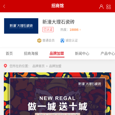
招商馆
新濠大理石瓷砖
已认证
热度：
18886 ↑
普通会员
诚信认证
首页
招商海报
品牌加盟
新闻中心
产品中心
您所在的位置：
品牌首页
>
品牌加盟