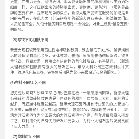
更重，冲击力更强，磨得更细。那么瓷砖磨出来的粉料细度和牛奶奶粉
细度一样，这样压制出来的砖胚更密实、更耐磨、更防污！（服务是品
牌的重要杠杆，是市场竞争的焦点，新濠大理石瓷砖在服务的领域是业
内的先导者，在此方面已经深耕多年的新濠大理石瓷砖、终端每家门店
人员配备齐全，从设计量房到售后跟踪一应俱全，对业主做到“量身定做”
的服务。
（5)除铁不同/团队不同
新濠大理石瓷砖采用高磁性电棒吸附铁屑，铁含量低于0.1％，确保烧制
后的坯体没有黑色余质，砖体纯净。普通厂家果用普通磁棒除铁，铁含
量较高，容易发黑，再用含有放射性的氧化锆增白，有害健康。（新濠
大理石瓷砖团队拥有强大的研发团队，与意大利公司签署原创设计文
件，纹理花色精且多，销售售后团队为您带来最贴近心窝的服务。）
(6)布料不同/工艺不同
您见过沙画吗？沙画画家把细沙直接在板上一层层撒出图画。新濠大理
石瓷砖的通体砖胚纹理也是不同颜色的粉料一层层布上去的，布料的管
越多，砖胚通体程度就越高。新濠大理石瓷砖拥有行业领先的15管道布
料系统，而普通厂家只有4管道布料，越是精致，越体现在细节上。（新
濠大理石瓷砖作为全国最大的大理石瓷砖生产商，每年斥巨资投入研发
工艺，以利用公司自有优势研发和竞争力，为行业大理石瓷砖发展贡献
了巨大力量。）
（7)烧制时间不同