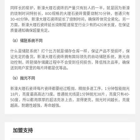
同样长的窑炉，新濠大理石瓷砖的产量只有别人的一半，就是因为新濠
的烧制时间特别长，800规格的大理石瓷砖需要烧制70分钟，普通只有
30-40分钟。新濠大理石瓷砖延长了烧制时间，确保砖体完全瓷化。另一
方面，新濠大理石瓷砖延长烧制辊道窑至行业少有的420米长度，在保证
质量通知确保超量充足。
（8）储胚系统不同
什么是储胚系统？打个比方就是储存仓库一样，保证产品不受损坏，保
证充足的备货。新濠大理石瓷砖拥有国际领先的自动储胚系统，激光自
动控制，砖胚储存储藏过程中不会受到任何损伤，降低残次品率，确保
送到用户家里的每片砖都是优等品。
（9）抛光不同
新濠大理石瓷砖每片瓷砖都要经过粗抛、精抛多道工序，1分钟智能抛光
18片，亮度最高高达73度。普通抛光线是1分钟抛光38片，亮度只有40-
50度，所以都用厚厚的超洁亮涂上去，显得更亮。抛光时间越长，亮度
越高，耐磨性越强，寿命越强。
加盟支持