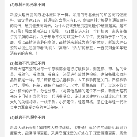
(2)原料不同/形象不同
新濠大理石瓷砖的坯体原料不一样。采用的粤北最好的矿区高铝做原
料，铝含量达21%，普通铝的含量只有15％.高铝原料价格是普通铝原料
的两倍，硬度也要高两倍，为什么瓷砖要硬度越高越好?硬度越高，越不
易开裂！釉面采用进口干粒釉。（21世纪进入钉一个纽扣买一束头花都
讲究品牌的年代，关于形象不仅可以提升个人品位，更有助于事业的发
展，所以品牌消费趋向高端，品牌越来越成为身份的体现，新濠大理石
瓷砖从诞生起就带着“时尚”、“高端”、“活力”的标签，一直受到全国年轻
消费者的青睐。）
(3)检验不同/定位不同
新濠大理石瓷砖对每一车原料都会进行打版检验，测定铝、钾、钠的含
量，看颜色、看收缩、看白度，还要进行放射性检验，确保每批次原料
品质都是一样。每片砖都经过机器检验，人工检验两道关口。严格检验
尺寸、规格、色差，确保产品颜色、尺寸、规格高度一样，过滤不符合
企业标准的产品，分包分级。（与其他品牌的定位不一样，新濠大理石
瓷砖专门针对当代年轻一代消费受众，设计沿袭建材行业潮流风向标意
大利的尖端标准，一线品质，小资定位，轻奢风格，意在让年轻一代社
会主力军享受更多的生活美好。）
(4)球磨不同/服务不同
新濠大理石采用100吨纯大吨位球机，比普通厂家40吨的球磨机球磨力
度更大，能磨得得更细。采用高铝球蛋的好处在于:球蛋硬度更离，质量