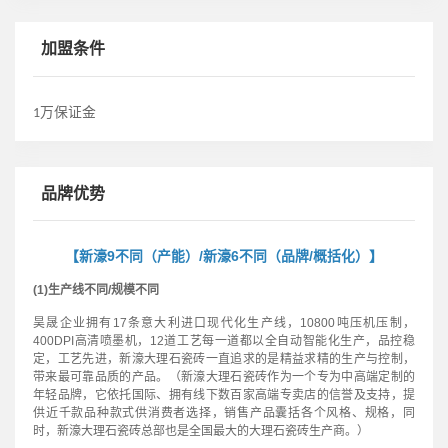
加盟条件
万保证金
1
品牌优势
【新濠9不同（产能）/新濠6不同（品牌/概括化）】
(1)生产线不同/规模不同
昊晟企业拥有17条意大利进口现代化生产线，10800吨压机压制，
400DPI高清喷墨机，12道工艺每一道都以全自动智能化生产，品控稳
定，工艺先进，新濠大理石瓷砖一直追求的是精益求精的生产与控制，
带来最可靠品质的产品。（新濠大理石瓷砖作为一个专为中高端定制的
年轻品牌，它依托国际、拥有线下数百家高端专卖店的信誉及支持，提
供近千款品种款式供消费者选择，销售产品囊括各个风格、规格，同
时，新濠大理石瓷砖总部也是全国最大的大理石瓷砖生产商。）