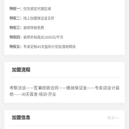
特权一：
优先锁定代理区域
特权二：
线上加盟保证金五折
特权三：
装修样板免费
特权四：
装修补贴高达1600元/平方
特权五：
专享定制45天盈利计划及落地帮扶
加盟流程
考察洽谈
签署经销合同
缴纳保证金
专卖店设计装
——
——
——
修——
天首发
培训
开业
30
-
-
加盟信息
更多>>