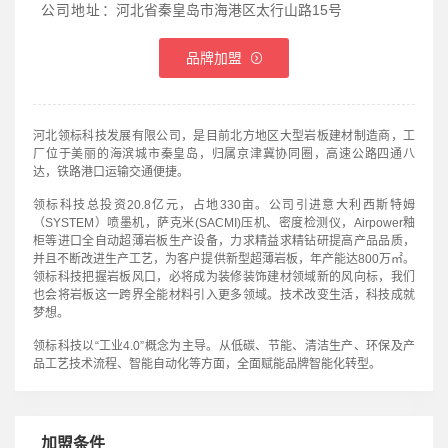
公司地址：
河北省秦皇岛市海港区太行山路15号
品牌加盟
河北领标科技发展有限公司，是目前北方地区大型岩板建材制造商，工
厂位于美丽的海滨城市秦皇岛，归属京津冀协同圈，高速公路四通八
达，铁路港口运输交通便捷。
领标科技总投资20.8亿元，占地330亩。公司引进意大利西斯特姆
（SYSTEM）喷墨机，萨克米(SACMI)压机、密度检测仪，Airpower釉
柜等进口全自动超薄岩板生产设备，力求精益求精钻研提高产品品质，
并且不断改进生产工艺，为客户提供新型超薄岩板，年产能达800万㎡。
领标科技把握岩板风口，必将成为装修装饰建材领域新的风向标，我们
也会将岩板这一跨界全能材料引入更多领域。技术改变生活，科技成就
梦想。
领标科技以“工业4.0”概念为主导。从低碳、节能、清洁生产、环保及产
品工艺技术流程、智能自动化等方面，全面赋能品牌智能化转型。
加盟条件