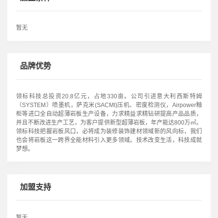
暂无
品牌优势
领标科技总投资20.8亿元，占地330亩。公司引进意大利西斯特姆
（SYSTEM）喷墨机，萨克米(SACMI)压机、密度检测仪，Airpower釉
柜等进口全自动超薄岩板生产设备，力求精益求精钻研提高产品品质，
并且不断改进生产工艺，为客户提供新型超薄岩板，年产能达800万㎡。
领标科技把握岩板风口，必将成为装修装饰建材领域新的风向标，我们
也会将岩板这一跨界全能材料引入更多领域。技术改变生活，科技成就
梦想。
加盟支持
暂无