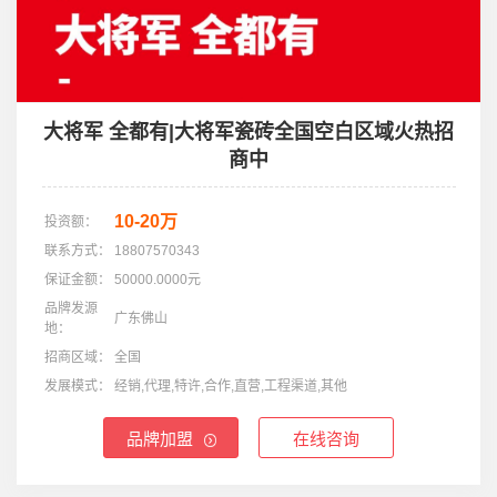
大将军 全都有|大将军瓷砖全国空白区域火热招
商中
10-20万
投资额：
联系方式：
18807570343
保证金额：
50000.0000元
品牌发源
广东佛山
地：
招商区域：
全国
发展模式：
经销,代理,特许,合作,直营,工程渠道,其他
品牌加盟
在线咨询