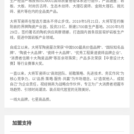
生产经营严格按照ISO9001国际质量管理体系进行运作，产品涵盖：岩
板、大板、时尚仿古砖、生态木纹砖、大理石瓷砖、金刚大理石、抛光
砖、瓷片等在内的全品类产品。
大将军瓷砖在智造方面永不停止步伐，2019年5月21日，大将军签约衡
阳县的界牌陶瓷产业园，投资23亿，新建1700亩生产基地。2020年5月
29日，签约著名的陶机供应商摩德娜，打造国内首条双层窑炉岩板生产
线，挺进中国岩板产业领域。
自成立以来，大将军陶瓷屡次荣获“中国500最具价值品牌”、“国际知名品
牌”、“陶瓷十大品牌”、“瓷砖十大品牌”、“优秀工程渠道瓷砖品牌企业”、
“消费者信赖十大陶瓷品牌”等百余项殊荣；产品多次荣获【中意设计大
赛】等行业赛事大奖。
一直以来，大将军瓷砖以“高效团队、前瞻策略、先进技术、务实作风”为
核心竞争力，以“品质·策略·服务·共赢”为市场理念，以“造就他人，成就
自己”为企业责任，视经销商为战略合作伙伴，专注为广大消费者把握市
场趋势、引领时尚潮流、装点现代居室的无限美好。
一线大品牌，七星高品质。
加盟支持