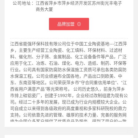
公司地址：
江西省萍乡市萍乡经济开发区苏州街光丰电子
商务大厦
品牌加盟
江西省能强环保科技有限公司位于中国工业陶瓷基地---江西萍
乡，主要生产经营工业陶瓷、化工填料、环保材料、过滤材
料、催化剂、分子筛、金属制品、化工设备备件等产品，广泛
应用于化工、冶炼、石油、煤化、电力、造纸、制药、环保等
行业。公司具有国家防腐防水保温施工资质可承包各类防腐防
水保温工程。公司业绩遍布全国各地，产品出口到欧美、中
东、东南亚等地区。公司荣获萍乡市“守合同重信用单位”、“江
西省用户满意产品”等光荣称号。 公司历史悠久，前身为萍乡
市排上硅铝瓷厂，创建于1992年，企业经过改制组建为现有公
司。经过二十多年的发展，现已成为行业内规模较大企业。公
司自成立以来得到各级政府的高度重视和多家科研院校的鼎力
支持。公司依靠先进的管理、雄厚的技术力量、完善的服务网
络为全国众多客户提供了优质产品及服务，得到了用户的一致
好评。目前公司已与中国石化、中国石油、晨鸣纸业、司尔特
肥业、江西铜业、华陆科技、梅花味精等单位建立了长期友好