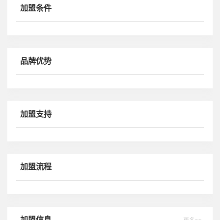
合作关系。 展望明天，公司将继续奉行“创新务实，用户至上”
加盟条件
的宗旨，大力提升产品质量，全力推进优质服务，愿与各界朋
友精诚合作互惠互利，携手并进共创美好未来。
品牌优势
加盟支持
加盟流程
加盟信息