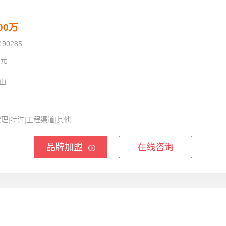
100万
490285
0元
山
代理|特许|工程渠道|其他
品牌加盟
在线咨询