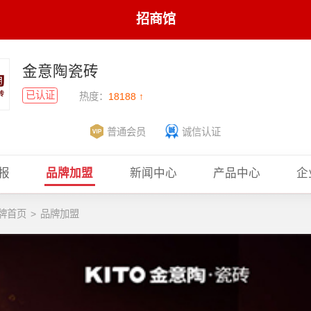
招商馆
金意陶瓷砖
已认证
热度：
18188 ↑
普通会员
诚信认证
报
品牌加盟
新闻中心
产品中心
企
牌首页
>
品牌加盟