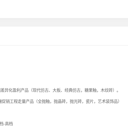
。
端差异化盈利产品（现代仿古、大板、经典仿古，糖果釉，木纹砖）。
促销工程走量产品（全抛釉，抛晶砖，抛光砖，瓷片，艺术装饰品）
档-高档