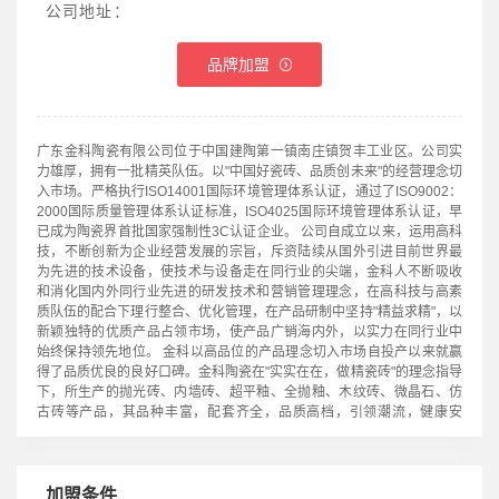
公司地址：
品牌加盟
广东金科陶瓷有限公司位于中国建陶第一镇南庄镇贺丰工业区。公司实
力雄厚，拥有一批精英队伍。以"中国好瓷砖、品质创未来"的经营理念切
入市场。严格执行ISO14001国际环境管理体系认证，通过了ISO9002：
2000国际质量管理体系认证标准，ISO4025国际环境管理体系认证，早
已成为陶瓷界首批国家强制性3C认证企业。 公司自成立以来，运用高科
技，不断创新为企业经营发展的宗旨，斥资陆续从国外引进目前世界最
为先进的技术设备，使技术与设备走在同行业的尖端，金科人不断吸收
和消化国内外同行业先进的研发技术和营销管理理念，在高科技与高素
质队伍的配合下理行整合、优化管理，在产品研制中坚持"精益求精"，以
新颖独特的优质产品占领市场，使产品广销海内外，以实力在同行业中
始终保持领先地位。 金科以高品位的产品理念切入市场自投产以来就赢
得了品质优良的良好口碑。金科陶瓷在"实实在在，做精瓷砖"的理念指导
下，所生产的抛光砖、内墙砖、超平釉、全抛釉、木纹砖、微晶石、仿
古砖等产品，其品种丰富，配套齐全，品质高档，引领潮流，健康安
全、科技含量高等优点，深受广大消费者的欢迎。 在公司未来的发展和
远景规划中，还将逐步丰富产品结构，以多元化的发展去迎合大竞争时
代的市场需求，以保持企业的核心优势。用我们的精神和动力为您缔造
一个完美、时尚的美丽空间，是金科人不懈努力的动力。 金科陶瓷——
加盟条件