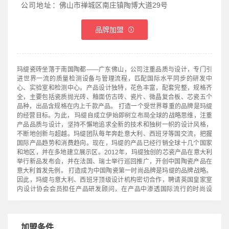
公司地址：
佛山市禅城区南庄镇陶博大道29号
品牌加盟
玛缇瓷砖坐落于南国陶都——广东佛山，公司注重品质与设计，专门引
进世界一流的质量检测设备与管理流程，匹配国际水平同步的研发中
心、实验室和检测中心。产品设计独特，花色丰富，配套完整，规格齐
全，主要包括瓷质抛光砖、釉面仿古砖、瓷片、微晶复合板、芯瓷五个
品种，出品含规格在内上千款产品。 打造一个受世界尊重的品牌是玛缇
的经营目标。为此， 玛缇自成立伊始即树立布局全球的战略思维，注重
产品品质与设计，坚持不懈地追求全新的技术和独树一帜的设计风格，
不断地创新与超越。玛缇团队每年奔赴意大利、西班牙等国交流，把握
国际产品趋势和消费趋向。现在，玛缇的产品已经行销全球十几个国家
和地区，并在多地建立展示区。2012年，玛缇独创的芯瓷产品在意大利
举行新品发布会，并在法国、瑞士举行巡回推广，开创中国陶瓷产品在
意大利首发先例。 打造成为中国陶瓷第一时尚品牌是玛缇的品牌战略。
因此，玛缇与意大利、西班牙顶级设计机构密切合作，聘请英国皇家室
内设计协会会员担任产品研发顾问，在产品中渗透国际流行的时尚设
计，并与中国最具规模和影响力的室内设计行业年度评选——金堂奖合
作，与百万中国设计师共同探讨室内设计时尚趋势，产品深受国内外时
尚品位人士亲睐。
加盟条件