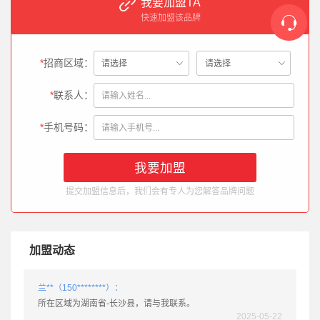
我要加盟TA
快速加盟该品牌
*
招商区域：
姚**（189********）：
*
联系人：
所在区域为湖北省-老河口，请与我联系。
2025-03-11
*
手机号码：
徐**（132********）：
所在区域为四川省-阆中，请与我联系。
2025-05-22
提交加盟信息后，我们会有专人为您解答品牌问题
肖**（158********）：
所在区域为广东省-乐昌，请与我联系。
2025-05-22
加盟动态
兰**（150********）：
所在区域为湖南省-长沙县，请与我联系。
2025-05-22