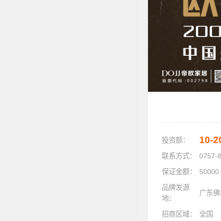
10-
投资额：
联系方式：
0757-
保证金额：
50000
品牌发源
广东佛
地：
招商区域：
全国