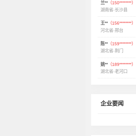
兰**
（150********）
湖南省-长沙县
王**
（156********）
河北省-邢台
陈**
（159********）
湖北省-荆门
姚**
（189********）
湖北省-老河口
企业要闻