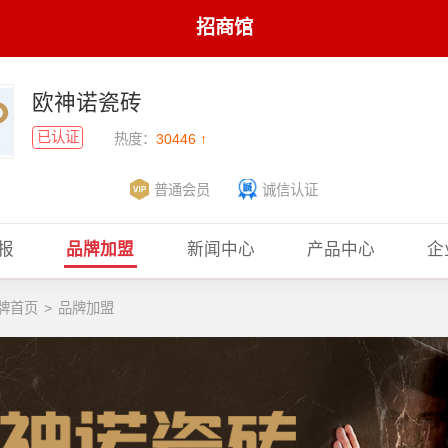
招商馆
欧神诺瓷砖
已认证
热度：
30446 ↑
普通会员
诚信认证
报
品牌加盟
新闻中心
产品中心
企
牌首页
>
品牌加盟