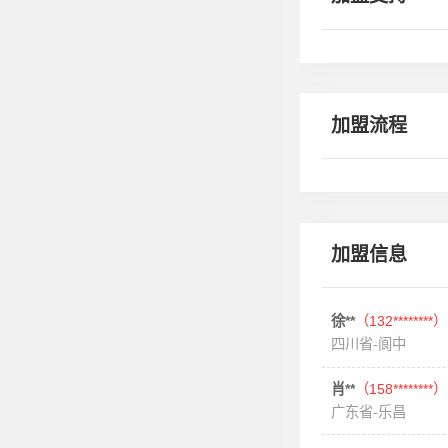
加盟流程
加盟信息
徐**
（132********）
四川省-阆中
肖**
（158********）
广东省-乐昌