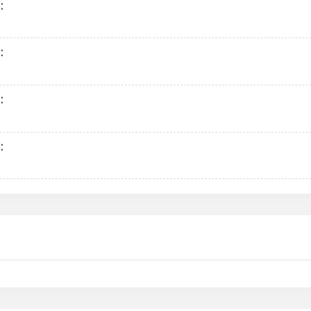
：
：
：
：