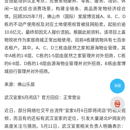
业技能培训认定考点，完善宠物康养、零售、服务、培训、休
闲一站式综合消费场景，构建全链条、高品质宠物经济综合
体。回顾2025年7月，佛山市（国际）家居博览城A、B、C、D
栋的不动产使用权及对应土地使用权曾被挂网拍卖，起拍价逾
10.6亿元，最终却因无人报价流拍。根据此前资料，该项目上盖
物现状作为家居商城正常出租使用，目前4栋建筑物共有七百余
名租户。其中，A、C、D三栋由居然之家和源海物业管理，其
中A栋的1-8层、C栋的1-5层由居然之家管理并对外招商，C栋
的6-8层、D栋的1-8层由源海物业管理并对外招商，B栋由家博
城自行管理并对外招商。
来源：佛山乐居
海报
武汉宜家6月闭店？官方回应：正常营业
近日，部分网络社交平台流传“宜家6月6日即将闭店”的相关视
频，而且有的还标有武汉宜家的定位，引发大量湖北IP网友的
高度关注与猜测。5月11日，武汉宜家相关负责人明确表示：