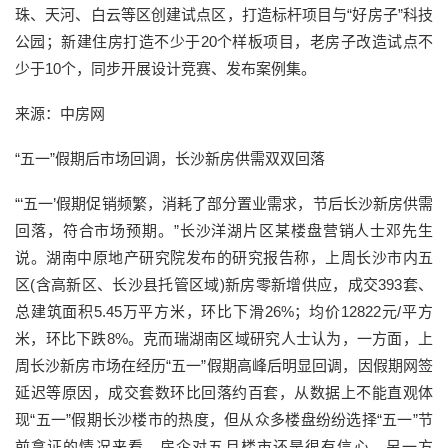
珠、天河、白云等区创建试点区，打造标杆项目与“好房子”科技
公园；新建住房打造不少于20个样板项目，老房子改造试点不
少于10个，同步开展设计竞赛、发布案例集。
来源：中房网
“五一”假期后市场回调，长沙新房供需双双回落
“‘五一’假期促销频繁，消耗了部分置业需求，节后长沙新房供需
回落，符合市场预期。”长沙洋湖片区某楼盘营销人士邓先生
说。湖南中原地产研究院发布的研究报告称，上周长沙市内五
区(含高新区、长沙县托管区域)新房零新增供应，成交393套、
总建筑面积5.45万平方米，环比下滑26%；均价12822元/平方
米，环比下跌8%。克而瑞湖南区域研究人士认为，一方面，上
周长沙新房市场在经历“五一”假期高峰后明显回调，因假期网签
延迟等原因，成交套数环比回落约百套，从数据上不能直观体
现“五一”假期长沙楼市的热度，但从众多楼盘纷纷选择“五一”节
前拿证的情况来看，房企对五月楼市还是很有信心。另一方