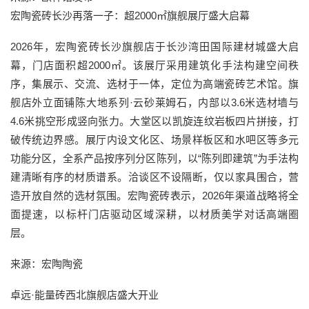
宏陶瓷砖长沙再落一子：超2000㎡旗舰展厅盛大启幕
2026年，宏陶瓷砖长沙旗舰店于长沙湾田国际建材城盛大启
幕，门店面积超2000㎡。该展厅采用建筑化手法构建空间秩
序，集展示、交流、选材于一体，定位为高端瓷砖艺术馆。旗
舰店外立面铺陈大地系列·云砂莱姆石，内部以3.6米选材墙与
4.6米挑空形成竖向张力。大堂区以凯旋连纹岩板四片拼接，打
破传统边界感。展厅内设文化区、场景样板区和水吧区等多元
功能分区，全系产品按序列分区陈列，以“陈列即建筑”为手法构
建清晰有序的材质谱系。洽谈区不设隔断，仅以家具围合，营
造开放自然的选材氛围。宏陶瓷砖表示，2026年渠道战略将全
面提速，以标杆门店驱动区域深耕，以材质美学对话高端圈
层。
来源：宏陶陶瓷
卓远·能量砖西北旗舰店盛大开业