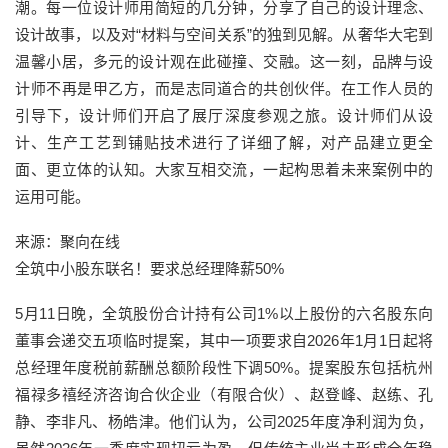
潮。每一位设计师用简短的几分钟，分享了自己的设计理念、
设计故事，以及对“材料与空间关系”的独到见解。从奢华大宅到
温馨小居，多元的设计观在此碰撞、交融。这一刻，品牌与设
计师不再是甲乙方，而是志同道合的共创伙伴。在工作人员的
引导下，设计师们开启了展厅深度参观之旅。设计师们从设
计、生产工艺到铺贴技术进行了详细了解，对产品建立更全
面、更立体的认知。大家互相交流，一起构思着未来案例中的
运用可能。
来源：聚向在线
全筑中小股东联名！要求总经理降薪50%
5月11日晚，全筑股份合计持有公司1%以上股份的六名股东向
董事会递交五项临时提案，其中一项要求自2026年1月1日起将
总经理年度税前薪酬总额阶段性下调50%。提案股东包括杭州
福禄多禧经济咨询合伙企业（有限合伙）、赵登峰、赵练、孔
静、李非凡、杨皓津。他们认为，公司2025年度净利润为负，