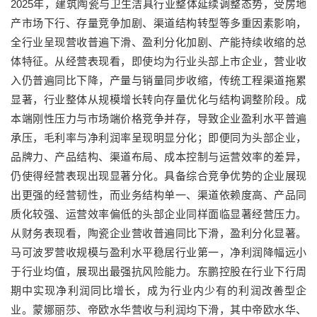
2025年，建筑陶瓷与卫生洁具行业整体延续调整态势，受房地
产市场下行、存量竞争加剧、渠道结构转型等多重因素影响，
全行业呈现营收普遍下滑、盈利分化加剧、产能持续收缩的总
体特征。从经营表现看，即使均为行业头部上市企业，营业收
入仍普遍同比下降，产量与销量同步收缩，传统工程渠道拖累
显著，行业整体从规模增长转向存量优化与结构调整阶段。成
本端刚性压力与市场端价格竞争并存，导致企业盈利水平普遍
承压，毛利率与净利润率呈现明显分化；即便同为头部企业，
品牌力、产品结构、渠道布局、成本控制与运营效率的差异，
仍使得经营表现出现显著分化。具备综合竞争优势的企业展现
出更强的经营韧性，而业务结构单一、渠道依赖度高、产品同
质化较强、运营效率偏低的头部企业同样面临显著经营压力。
从财务表现看，陶瓷企业营收普遍同比下滑，盈利分化显著。
马可波罗营收规模与盈利水平稳居行业第一，净利润降幅远小
于行业均值，展现出最强抗风险能力。东鹏控股在行业下行周
期中实现净利润同比增长，成为行业内少有的利润改善型企
业。蒙娜丽莎、帝欧水华营收与利润均下滑，其中帝欧水华、