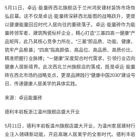
5月11日，卓远·能量砖西北旗舰店于兰州鸿安建材装饰市场恢
弘启幕。这不仅是卓远·能量砖深耕西北版图的战略跃升，更是
以健康能量回应时代人居向往的重磅落子。卓远·能量砖作为能
量砖领军者、建筑陶瓷标杆企业，精心打造“三基四高一健康”产
品矩阵，此乃其核心竞争力所在。“三基”即品质、功能、健康，
筑牢产品根基；“四高”指高颜值、高品位、高品质、高质价比，
精准把握行业脉搏；“一健康”深度契合时代需求，引领行业迈向
健康人居新境界。此次西北兰州旗舰店的落成，既是卓远·能量
砖在西北市场的战略支点，更是品牌践行“健康中国2030”建设号
召、传递健康人居美学的具体实践。
来源：卓远能量砖
德利丰岩板浙江温州旗舰店盛大开业
5月11日，德利丰岩板温州旗舰店盛大开业，为温州家居建材行
业注入磅礴新动能，开启高端人居美学的全新时代。德利丰岩