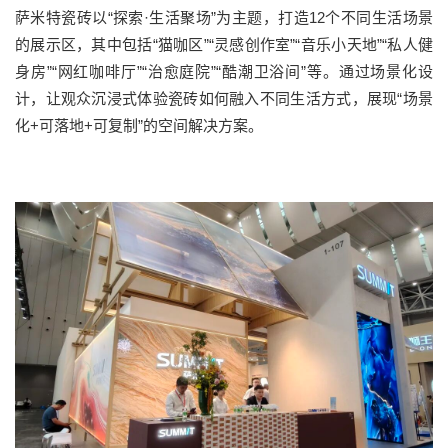
萨米特
瓷砖
以
“探索·生活聚场”为主题，打造
12
个不同生活场景
的展示区，
其中包括
“猫咖区”“灵感创作室”“音乐小天地”“私人健
身房”“网红咖啡厅”“治愈庭院”“酷潮卫浴间”等。通过场景化设
计，让观众沉浸式体验瓷砖如何融入不同生活方式，展现“场景
化
+
可落地
+
可复制”的空间解决方案。