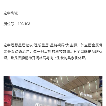
宏宇陶瓷
展位号：
102/103
宏宇理想星居馆以
”理想星居·星链视界“为主题，外立面金属骨
架叠着动态流光，像一只展翅的科技雄鹰。
H
字母既是品牌标
识，也是品牌精神开阔格局与向上生长的具象化体现。