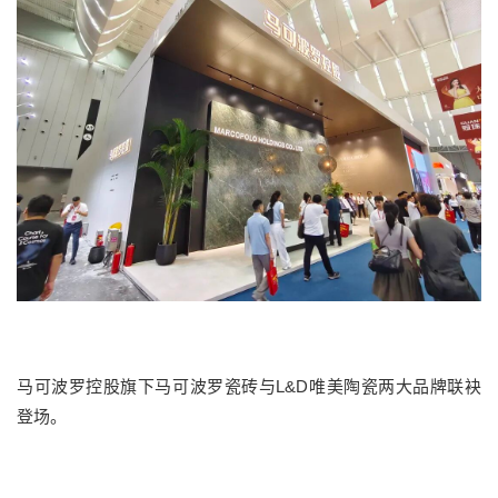
马可波罗控股旗下马可波罗瓷砖与
L&D唯美陶瓷
两大品牌联袂
登场。