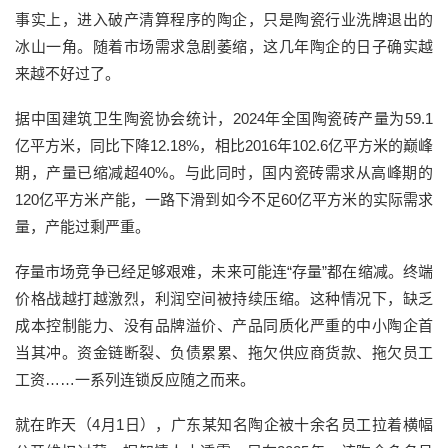
事实上，进入破产清算程序的陶企，只是陶瓷行业洗牌退出的
冰山一角。随着市场需求急剧萎缩，这几年陶企的日子确实越
来越不好过了。
据中国建筑卫生陶瓷协会统计，2024年全国陶瓷砖产量为59.1
亿平方米，同比下降12.18%，相比2016年102.6亿平方米的巅峰
期，产量已缩减超40%。与此同时，国内瓷砖需求从高峰期的
120亿平方米产能，一路下滑到如今不足60亿平方米的实际需求
量，产能过剩严重。
存量市场竞争已经足够艰难，未来可能连“存量”都在缩减。终端
价格战越打越激烈，利润空间被持续压缩。这种情况下，缺乏
成本控制能力、没有品牌溢价、产品同质化严重的中小陶企首
当其冲。资金链断裂、负债累累、拖欠供应商货款、拖欠员工
工资……一系列连锁反应随之而来。
就在昨天（4月1日），广东某知名陶企被十余名员工拉着横幅