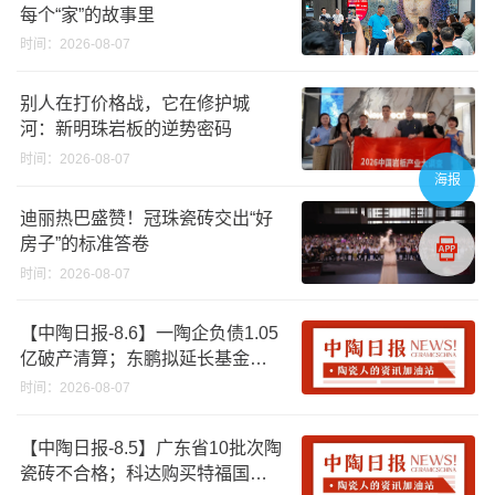
每个“家”的故事里
时间：2026-08-07
别人在打价格战，它在修护城
河：新明珠岩板的逆势密码
时间：2026-08-07
海报
迪丽热巴盛赞！冠珠瓷砖交出“好
房子”的标准答卷
时间：2026-08-07
【中陶日报-8.6】一陶企负债1.05
亿破产清算；东鹏拟延长基金投
资期限；工信部开展建陶行业能
时间：2026-08-07
效领跑者企业推荐工作
【中陶日报-8.5】广东省10批次陶
瓷砖不合格；科达购买特福国际