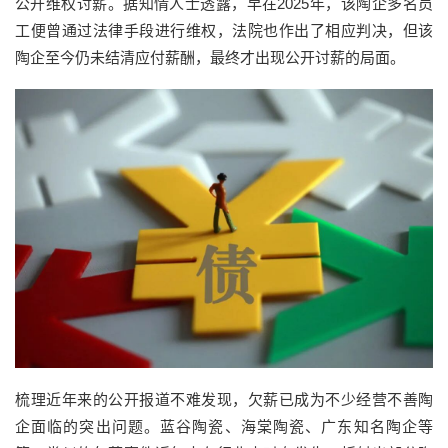
公开维权讨薪。据知情人士透露，早在2025年，该陶企多名员
工便曾通过法律手段进行维权，法院也作出了相应判决，但该
陶企至今仍未结清应付薪酬，最终才出现公开讨薪的局面。
梳理近年来的公开报道不难发现，欠薪已成为不少经营不善陶
企面临的突出问题。蓝谷陶瓷、海棠陶瓷、广东知名陶企等