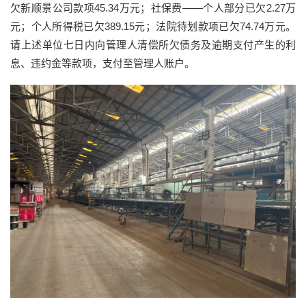
欠新顺景公司款项45.34万元；社保费——个人部分已欠2.27万
元；个人所得税已欠389.15元；法院待划款项已欠74.74万元。
请上述单位七日内向管理人清偿所欠债务及逾期支付产生的利
息、违约金等款项，支付至管理人账户。