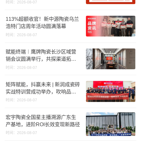
股份申请未通过；蒙娜丽莎5千万
时间：2026-08-07
回购股份；建霖家居海外产能突
破18亿元
113%超额收官！新中源陶瓷乌兰
浩特门店周年活动圆满落幕
时间：2026-08-07
赋能终端︱鹰牌陶瓷长沙区域营
销会议圆满举行，共探渠道拓展
与门店升级新路径
时间：2026-08-07
矩阵赋能，抖赢未来 | 新润成瓷砖
实战特训营成功举办，吹响品牌
秋季营销冲锋号！
时间：2026-08-07
宏宇陶瓷全国星主播溯源广东生
产基地，进阶ROI长效变现新路径
时间：2026-08-07