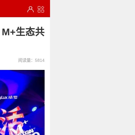
 M+生态共
阅读量：5814