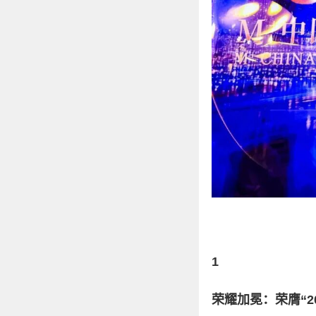
1
荣耀加冕：荣膺“20