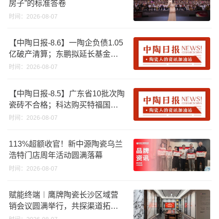
房子”的标准答卷
时间：2026-08-07
【中陶日报-8.6】一陶企负债1.05
亿破产清算；东鹏拟延长基金投
资期限；工信部开展建陶行业能
时间：2026-08-07
效领跑者企业推荐工作
【中陶日报-8.5】广东省10批次陶
瓷砖不合格；科达购买特福国际
股份申请未通过；蒙娜丽莎5千万
时间：2026-08-07
回购股份；建霖家居海外产能突
破18亿元
113%超额收官！新中源陶瓷乌兰
浩特门店周年活动圆满落幕
时间：2026-08-07
赋能终端︱鹰牌陶瓷长沙区域营
销会议圆满举行，共探渠道拓展
与门店升级新路径