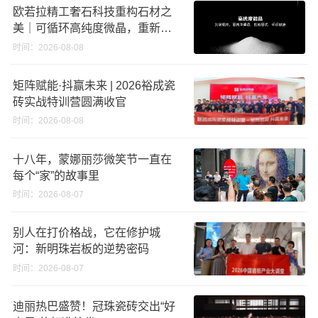
欧若拉精工奢石科技重构石材之
美｜可循环高纯度微晶，重新定
义高端奢石原料
时间：2026-08-08
矩阵赋能·抖赢未来 | 2026裕成瓷
砖实战特训营圆满收官
时间：2026-08-08
十八年，蒙娜丽莎微笑节一直在
每个“家”的故事里
时间：2026-08-07
别人在打价格战，它在修护城
河：新明珠岩板的逆势密码
时间：2026-08-07
迪丽热巴盛赞！冠珠瓷砖交出“好