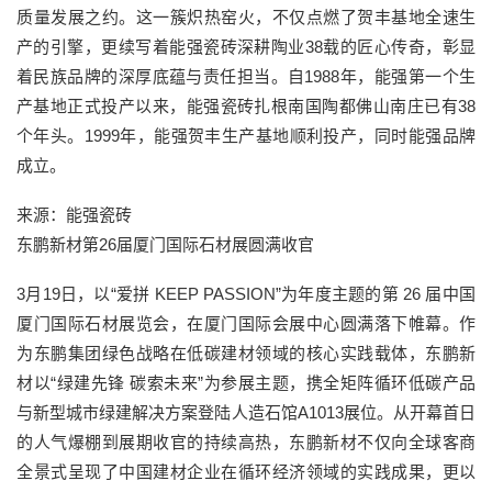
质量发展之约。这一簇炽热窑火，不仅点燃了贺丰基地全速生
产的引擎，更续写着能强瓷砖深耕陶业38载的匠心传奇，彰显
着民族品牌的深厚底蕴与责任担当。自1988年，能强第一个生
产基地正式投产以来，能强瓷砖扎根南国陶都佛山南庄已有38
个年头。1999年，能强贺丰生产基地顺利投产，同时能强品牌
成立。
来源：能强瓷砖
东鹏新材第26届厦门国际石材展圆满收官
3月19日，以“爱拼 KEEP PASSION”为年度主题的第 26 届中国
厦门国际石材展览会，在厦门国际会展中心圆满落下帷幕。作
为东鹏集团绿色战略在低碳建材领域的核心实践载体，东鹏新
材以“绿建先锋 碳索未来”为参展主题，携全矩阵循环低碳产品
与新型城市绿建解决方案登陆人造石馆A1013展位。从开幕首日
的人气爆棚到展期收官的持续高热，东鹏新材不仅向全球客商
全景式呈现了中国建材企业在循环经济领域的实践成果，更以