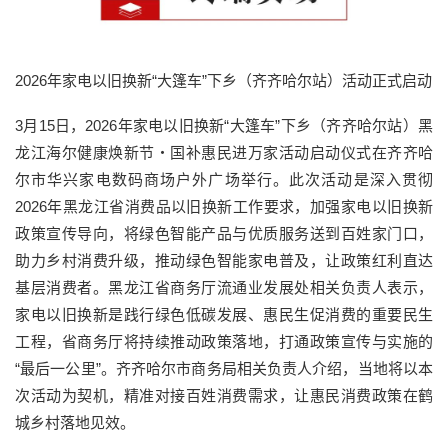
2026年家电以旧换新“大篷车”下乡（齐齐哈尔站）活动正式启动
3月15日，2026年家电以旧换新“大篷车”下乡（齐齐哈尔站）黑
龙江海尔健康焕新节・国补惠民进万家活动启动仪式在齐齐哈
尔市华兴家电数码商场户外广场举行。此次活动是深入贯彻
2026年黑龙江省消费品以旧换新工作要求，加强家电以旧换新
政策宣传导向，将绿色智能产品与优质服务送到百姓家门口，
助力乡村消费升级，推动绿色智能家电普及，让政策红利直达
基层消费者。黑龙江省商务厅流通业发展处相关负责人表示，
家电以旧换新是践行绿色低碳发展、惠民生促消费的重要民生
工程，省商务厅将持续推动政策落地，打通政策宣传与实施的
“最后一公里”。齐齐哈尔市商务局相关负责人介绍，当地将以本
次活动为契机，精准对接百姓消费需求，让惠民消费政策在鹤
城乡村落地见效。