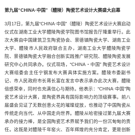
第九届“CHINA·中国”（醴陵）陶瓷艺术设计大赛盛大启幕
3月17日，第九届“CHINA·中国”（醴陵）陶瓷艺术设计大赛启动
仪式在湖南工业大学醴陵陶瓷学院图书馆报告厅隆重举行。此
次大赛由中国建筑卫生陶瓷协会、景德镇陶瓷大学、湖南工业
大学、醴陵市人民政府联合主办，湖南工业大学醴陵陶瓷学
院、景德镇陶瓷大学融合创新实践推广研究院、醴陵陶瓷发展
研究中心共同承办。仪式现场，“CHINA・中国” 陶瓷艺术设计
大赛组委会主任宁钢发布大赛具体实施方案。醴陵市委副书
记、市人民政府市长蒋长富在发言中表示承办此次大赛，醴陵
倍感荣幸，同时也充满信心与期待。他表示：“CHINA·中国”陶
瓷艺术设计大赛，是陶瓷界具有国际影响力的顶级赛事。前八
届盛会见证了无数创意火花的璀璨绽放，也推动了中国陶瓷从
传统走向当代、从中国走向世界。醴陵从哈密接过第九届大赛
承办的接力棒，是全国陶瓷艺术界赋予我们的一份沉甸甸的责
任。这既是对醴陵千年窑火、百年辉煌的充分肯定，更是创新