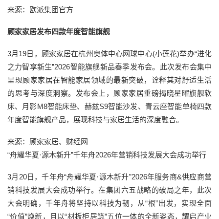
来源：欧派集团官方
顾家家居发布四款年度智能旗舰
3月19日，顾家家居在杭州奥体中心网球中心(小莲花)举办“进化
之力智享新生”2026智能旗舰新品春季发布会。此次发布会集中
呈现顾家家居在智能家居领域的最新突破，诠释其对舒适生活
的思考与深度洞察。发布会上，顾家家居重磅揭晓星曜旗舰软
床、月影M8智能床垫、赫兹S9智能沙发、青云座智能单椅四款
年度智能旗舰产品，展现科技与家居生活的深度融合。
来源：顾家家居、财经网
“舟耀华夏·源木新升”千年舟2026年营销科技发展大会成功举行
3月20日，千年舟“舟耀华夏·源木新升”2026年服务商&供应商营
销科技发展大会成功举行。在集团六五战略的破局之年，此次
大会明确，千年舟将坚持以科技为韧，从“根”出发，实现全面
“价值”焕新，且以“材板柜居筑”五位一体的全新姿态，耀启产业