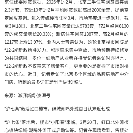
京住建委网签数据，2026年1~2月，北京二手住宅网签量突破
2.3万套，较近10年1~2月平均网签数据高出2000余套，提前奠
定回暖基调。进入传统楼市旺季3月，市场热度进一步飙升，截
至3月18日，北京二手住宅网签量已达9783套，较2月整月8130
套的成交量增长20.33%；新房住宅网签1387套，较2月整月的
1217套上涨13.97%。业内人士普遍认为，这轮北京楼市回暖是
“12·24”新政精准发力、积压需求集中释放、市场预期持续修复
的共同结果。多位一线地产从业者在接受记者采访时亦坦言，
“12·24”新政不仅带来了增量客户，更重要的是提振了市场对楼
市的信心。近日，记者走访了北京多个区域的品牌房地产中介
门店，听到的最多词汇是“忙”“快”和“稳”。
来源：澎湃新闻·澎湃号
“沪七条”激活虹口楼市，绿城潮鸣外滩首日认筹近七成
“沪七条”落地后，楼市“小阳春”来临。3月20日，虹口北外滩核
心板块绿城·潮鸣外滩正式启动认筹。记者在现场看到，售楼处