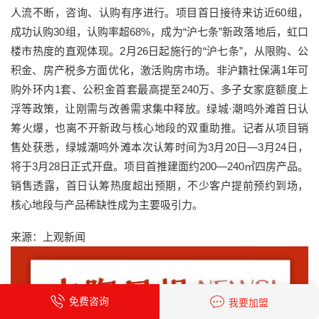
人流不断，咨询、认购有序进行。项目首日接待来访近60组，
成功认购30组，认购率超68%，成为“沪七条”新政落地后，虹口
楼市热度的直观体现。2月26日起施行的“沪七条”，从限购、公
积金、房产税多方面优化，激活购房市场。非沪籍社保满1年可
购外环内1套、公积金首套最高提至240万、多子女家庭额度上
浮等政策，让刚需与改善需求集中释放。绿城·潮鸣外滩首日认
筹火爆，也离不开新政与核心地段的双重助推。记者从项目销
售处获悉，绿城潮鸣外滩本次认筹时间为3月20日—3月24日，
将于3月28日正式开盘。项目首推建面约200—240㎡四房产品。
销售透露，首日认筹热度超出预期，不少客户提前预约到场，
核心地段与产品稀缺性成为主要吸引力。
来源：上观新闻
免费咨询
我要加盟