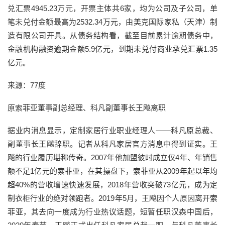
兑汇票4945.23万元，开票主体共6家，均为公司及子公司，单
笔未兑付金额最高为2532.34万元，由美克国际家私（天津）制
造有限公司开具。从债务结构看，截至目前累计逾期债务中，
金融机构融资逾期金额5.9亿元，到期未兑付商业承兑汇票1.35
亿元。
来源：77度
原索菲亚董事副总经理、科凡副董事长王飚离职
据业内消息显示，定制家居行业职业经理人——科凡原总裁、
副董事长王飚辞职。记者从科凡家居官方消息中得到证实。王
飚的行业履历堪称传奇。2007年他加盟彼时成立仅4年、年销售
额不足1亿元的索菲亚，在其操盘下，索菲亚从2009年起以年均
超40%的营收增速快速发展，2018年营收突破73亿元，成为定
制衣柜行业的绝对领跑者。2019年5月，王飚因个人原因离开索
菲亚，其去向一度成为行业热议话题，短暂任职汉森中国后，