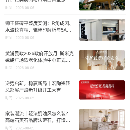
时间：2026-08-06
狮王瓷砖平整度实测：R角成因、
水波纹真相、辊棒印解析与5A标
准选购指南
时间：2026-08-06
黄浦民政2026政府开放月| 斯米克
磁砖广场适老化体验中心正式亮
相
时间：2026-08-06
逆势启新，稳赢新局｜宏陶瓷砖
总部展厅焕新升级开工大吉
时间：2026-08-05
家装潮流｜轻法奶油风怎么装？
高端石英石品牌法萨石，打造质
感橱柜台面
时间：2026-08-05