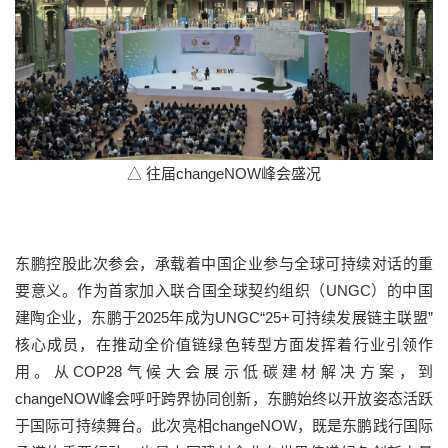
△ 往届changeNOW峰会盛况
东鹏控股此次参会，承载着中国企业参与全球可持续对话的重
要意义。
作为首家加入联合国全球契约组织（
UNGC
）的中国
建陶企业，东鹏于
2025
年成为
UNGC
“
25+
可持续发展链主联盟”
核心成员，在推动全价值链绿色转型方面发挥着行业引领作
用。
从COP28气候大会展示低碳建材解决方案，到
changeNOW峰会呼吁跨界协同创新，东鹏始终以开放姿态活跃
于国际可持续舞台。
此次亮相c
hangeNOW
，既是东鹏践行国际