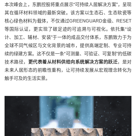
本
次峰会上，东鹏控股将重点展示
“
可持续人居解决方案
”
，
呈现
其在循环材料领域的最新突破。该方案以
生态石、生态软瓷
等
核心绿色材料为载体，不仅通过
GREENGUARD
金级、
RESET
等国际认证，更实现了碳足迹的可追溯与可视化。依托集
“
设
计、加工、辅材、安装
”
于一体的成品交付体系
，东鹏致力于为
全球不同气候区与文化背景的城市，提供高端定制、专业可持
续的绿建方案。这
不仅是一条
“
可测量、可验证、可复制
”
的低碳
技术路径，
更代表着从材料供给向系统解决方案的跃迁
，
是对
未来人居形态的前瞻性重构，让可持续发展从宏观理念转化为
触手可及的生活实景。