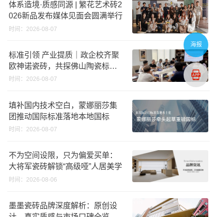
体系造境·质感同源 | 繁花艺术砖2
026新品发布媒体见面会圆满举行
时间：2026-08-07
海报
标准引领 产业提质｜政企校齐聚
欧神诺瓷砖，共探佛山陶瓷标准
化发展新路径
时间：2026-08-07
填补国内技术空白，蒙娜丽莎集
团推动国际标准落地本地国标
时间：2026-08-07
不为空间设限，只为偏爱买单：
大将军瓷砖解锁“高级哑”人居美学
时间：2026-08-06
墨墨瓷砖品牌深度解析：原创设
计、真实质感与市场口碑全览