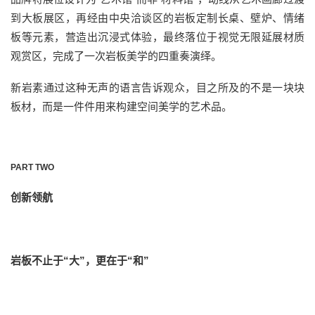
到大板展区，再经由中央洽谈区的岩板定制长桌、壁炉、情绪
板等元素，营造出沉浸式体验，最终落位于
视觉无限延展材质
观赏
区
，
完成了一次
岩板美学的四重奏
演绎
。
新岩素通过这种无声的语言告诉观众，目之所及的
不是一块块
板材
，而是一件件用来构建空间美学的艺术品。
PART TWO
创新领航
岩板不止于“大”，更在于“和”