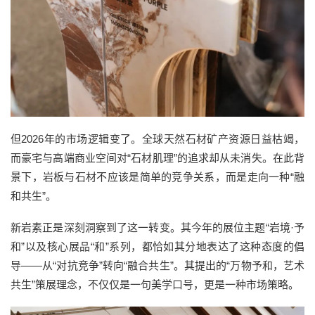
但
2026
年的市场逻辑变了。全球天然石材矿产资源日益枯竭，
而豪宅与高端商业空间对“石材肌理”的追求却从未消失。
在此背
景下，岩板与石材不应该
是简单的
竞争
关系，而是走向一种
“
融
和
共生
”。
新岩素
正是
深刻洞察到了这一转变。其今年的展位主题
“岩境·予
和”以及
核心展品
“和”系列
，
都
恰如其分地表达了这种
态度
的倡
导
——
从“对抗
竞争
”转向“融合共生”
。
其提出的
“万物予和，艺术
共生”策展理念，不仅仅是一句美学口号，更是一种市场策略。