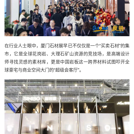
在行业
人士眼
中，厦门石材展早已不仅仅是一个
“
买
卖石材
”的集
市
，
它是全球花岗岩、大理石矿山资源的竞技场，是高端设计
师寻找灵感的素材库，更是中国岩板这一跨界
材料
试图叩开全
球豪宅与商业空间大门的
“超级会客厅”。