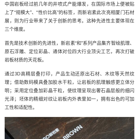
中国岩板经过前几年的井喷式产能爆发，
在国际市场上
便被贴
上了
“规模大”
、
“性价比高”
的标签
，
而
新岩素此次
亮相厦门石材
展，则为行业带来了关于创新的思考。
这种先进性
主要
体现在
三个维度
。
首先是
技术创新的先进性
，
新岩素
“
和
”
系列产品
集齐
智绘肌理
、
原石浮雕
、
定位彩晶
、
通体对位
四大行业顶尖工艺，再次打破
岩板材质的天花板。
通过
3D
高精层叠打印
，产品
生动还原
出
石材、木纹等天然纹
理
；借助
数码模具叠加胶水干粒，
让岩板的
肌理触感
更
立体分
明
；采用
定位叠加彩晶干粒，
使
纹理呈现
出
奢石晶层般的细闪
光泽
；
坯体
的
精细对纹让
岩板
内外表里如一，拥有出色的可加
工性和适配性。