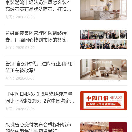
家装潮流｜轻法奶油风怎么装？
高端石英石品牌法萨石，打造质
感橱柜台面
时间：2026-08-05
蒙娜丽莎集团管理团队到终端
去，厂商同心找到市场的答案
时间：2026-08-05
告别“盲选”时代，建陶行业用户价
值正在被改写！
时间：2026-08-05
【中陶日报-8.4】6月瓷质砖产量
同比下降超10％；2家中国陶企亮
相马来西亚ARCHIDEX 2026石材
时间：2026-08-05
展；东鹏已斥资4852万回购股
份；方向集团出海
冠珠省心交付发布会暨标杆城市
服务转型集训会圆满举行