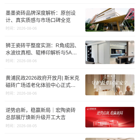
墨墨瓷砖品牌深度解析：原创设
计、真实质感与市场口碑全览
时间：2026-08-06
狮王瓷砖平整度实测：R角成因、
水波纹真相、辊棒印解析与5A标
准选购指南
时间：2026-08-06
黄浦民政2026政府开放月| 斯米克
磁砖广场适老化体验中心正式亮
相
时间：2026-08-06
逆势启新，稳赢新局｜宏陶瓷砖
总部展厅焕新升级开工大吉
时间：2026-08-05