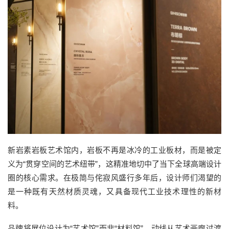
新岩素岩板艺术馆
内
，岩板不再是冰冷的工业板材，而是被定
义为
“贯穿空间的艺术纽带”
，
这精准地
切中
了当下全球高端设计
圈的
核心需求
。
在
极简与侘寂风盛行多年后，设计师们渴望的
是一种既有天然材质灵魂，又具备现代工业技术理性的新材
料。
品牌
将展位设计为
“艺术馆”而非“
材料馆
”，动线从艺术画廊过渡