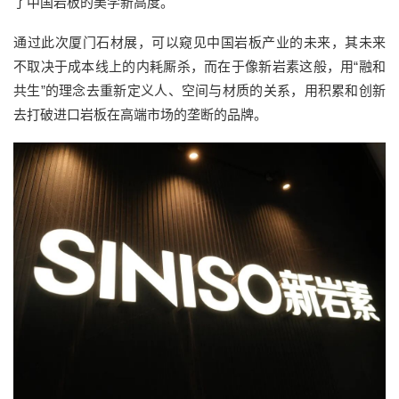
了中国岩板的美学新高度。
通过此次厦门石材展，可以窥见
中国岩板
产业
的未来，
其未来
不取决于成本线上的内耗厮杀
，而在于像新岩
素这般
，
用
“
融和
共生
”的
理念
去重新定义人、空间与材质的关系，用
积累和创新
去打破进口岩板在高端市场的垄断的品牌。