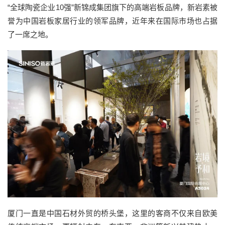
“全球陶瓷企业
10
强”新锦成集团旗下的高端岩板品牌，
新岩素被
誉为
中国岩板家居行业的领军
品牌
，
近年来在国际市场也占据
了一席之地。
厦门一直是
中国石材外贸的桥头堡
，
这里的客商不仅来自欧美