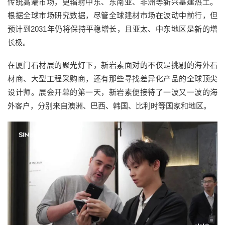
传统高端市场，更辐射中东、东南亚、非洲等新兴基建热土。
根据全球市场研究数据，尽管全球
建材
市场在波动中前行，但
预计到
2031
年仍将保持平稳增长，且亚太、中东地区是新的增
长极。
在厦门
石材
展的聚光灯下，新岩素面对的不仅是挑剔的
海外
石
材商、
大型
工程采购
商
，还有那些寻找差异化产品的全球顶尖
设计师。
展会开幕的第一天，新岩素便接待了一波又一波的海
外客户，分别来自澳洲、巴西、韩国、比利时等国家和地区。