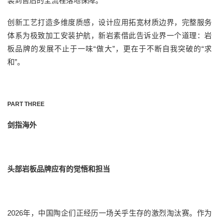
装到售后的全流程落地保障。
创新工艺打造多维度质感，设计应用拓宽材质边界，完整服务
体系为极致加工安装护航，新岩素借此告诉业界一个道理：
岩
板品牌的发展
不止于
一味
“
做
大
”
，更在于
不断自我突破的
“求
和”
。
PART THREE
剑指海外
头部岩板品牌应有的觉悟和担当
2026
年，
中国陶企们
正经历一场关乎生存的激烈淘汰赛。
作为