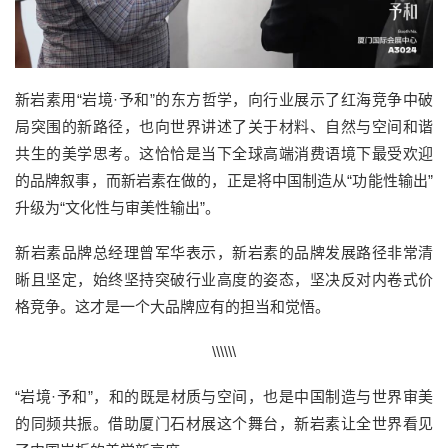
新岩素用
“岩境·予和”的东方哲学，向
行业展示了红海竞争中破
局突围的新路径，也向
世界讲述了关于材料、自然与
空间
和谐
共生的美学思考
。这恰恰是当下全球高端消费语境下最受欢迎
的品牌叙事
，
而
新岩素在做的，正是
将中国制造从
“功能性输出”
升级为“文化性与审美性输出”
。
新岩素品牌总经理曾军华表示
，新岩素的品牌发展路径非常清
晰且坚定，始终坚持突破行业高度的姿态，坚决反对内卷式价
格竞争。这才是一个大品牌应有的担当和觉悟。
\\\\\\
“岩境·予和”，和的既是材质与空间，也是中国制造与世界审美
的同频共振。借助厦门石材展这个舞台，新岩素让全世界看见