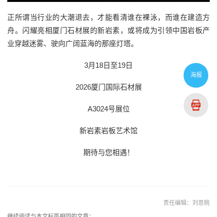
正所谓
当行业的大潮退去，
才能
看清谁在裸泳，而谁在
建造
方
舟。
闪耀亮相
厦门石材展
的
新岩素，
或将成为
引领中国岩板
产
业
穿越迷雾、驶向广阔蓝海的那座灯塔。
3月18日至19日
海报
2026厦门国际石材展
A3024号展位
新岩素
岩板艺术馆
期待与您相遇！
责任编辑：刘思桃
继续阅读与本文标签相同的文章：