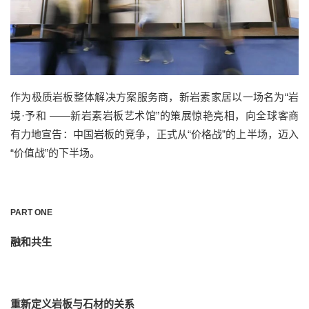
作为极质岩板整体解决方案服务商，
新岩素家居以一场名为
“岩
境·予和 ——新岩素岩板艺术馆”
的策展
惊艳
亮相，向全球客商
有力
地宣告：中国岩板的竞争，正式从
“价格战”的上半场，迈入
“价值战”的下半场。
PART ONE
融和共生
重新定义岩板与石材的关系