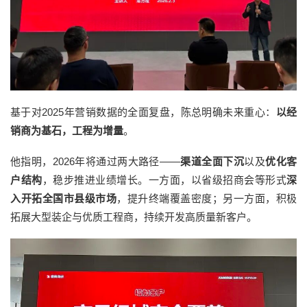
基于对2025年营销数据的全面复盘，陈总明确未来重心：
以经
销商为基石，工程为增量
。
他指明，2026年将通过两大路径——
渠道全面下沉
以及
优化客
户结构
，稳步推进业绩增长。一方面，以省级招商会等形式
深
入开拓全国市县级市场
，提升终端覆盖密度；另一方面，积极
拓展大型装企与优质工程商，持续开发高质量新客户。