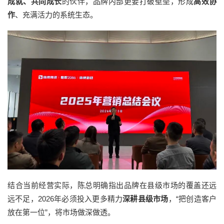
成就、共同成长
的伙伴，品牌内部更要打破壁垒，形成
高效协
作
、充满活力的系统生态。
结合当前经营实际，陈总明确指出品牌在县级市场的覆盖还远
远不足，2026年必须投入更多精力
深耕县级市场
，“把创造客户
放在第一位”，将市场做深做透。