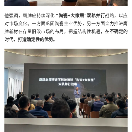
他强调，鹰牌应持续深化
“陶瓷+大家居”双轨并行
战略，以应
对市场变化。一方面巩固陶瓷主业优势，另一方面全力推进鹰
牌新材在存量旧改市场的布局，把握结构性机遇，
在不确定的
时代，打造确定性的优势
。