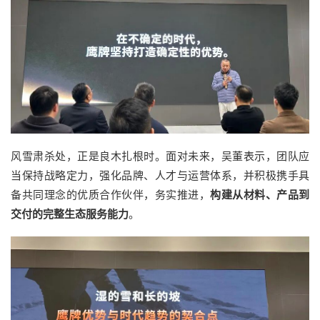
风雪肃杀处，正是良木扎根时。面对未来，吴董表示，团队应
当保持战略定力，强化品牌、人才与运营体系，并积极携手具
备共同理念的优质合作伙伴，务实推进，
构建从材料、产品到
交付的完整生态服务能力
。