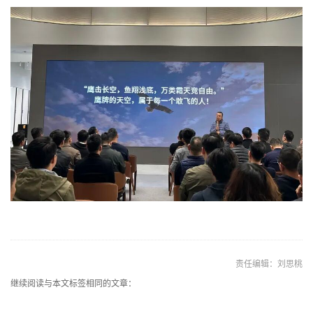
责任编辑：刘思桃
继续阅读与本文标签相同的文章：