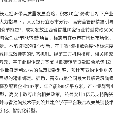
行业转型贷款落地宜春
长江经济带高质量发展战略，积极响应“双碳”目标下产
大力指导下，人民银行宜春市分行、高安营管部精准引
陶瓷节能贷”，成功发放江西省首批陶瓷行业转型贷款600
陶瓷企业“节能转型”项目，标志着宜春市在构建市场化
步。本笔贷款的核心创新，在于将“碳排放强度”指标深
减排成效挂钩的动态机制。经第三方机构核算，相关陶瓷企
O₂e/万元，基于此银企双方签署《低碳转型贷款联合承诺
业量身定制2.7%的优惠贷款利率，预计可节约企业财务
目标的精准绑定。据悉，高安市是全国最大县级建筑陶
瓷及配套企业197家，年产能约9亿平方米，产业集群营业
型，高安市政府出台相关政策，统筹安排1亿元支持陶
并与省建陶技术研究院共建产学研平台联合攻关关键技
字化、智能化转型。