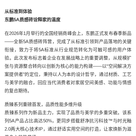
从标准到体验
东鹏5A质感砖诠释家的温度
在2026年1月举行的全国经销商峰会上，东鹏正式发布春季新品
——全新5A质感砖阵营，完成了从标准引领到产品落地的关键
衔接，致力于将5A标准从行业规范转化为可触可感的用户体
验。此次发布标志着企业在发展战略上的重要调整，从规模扩
张与资源整合转向以创新为核心的能力构建——以“空间解决方
案提供者”的定位，秉持以人为本的设计哲学，通过材质、工艺
与美学的融合，回应当代消费者对家居空间美感、功能与情感
的复合期待。
质臻系列重磅首发，品质性能多维升级
质臻系列作为新品主力，实现了品质与美学的多重突破。该系
列5A产品占比高达50%，更同步搭载舒净抗污科技™与时光釉
2.0两大核心技术IP，通过舒适实用空间的打造，让家焕新为滋