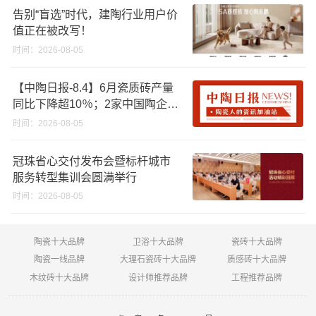
告别“盲选”时代，建陶行业用户价
值正在被改写！
时间：2026-08-05
【中陶日报-8.4】6月瓷质砖产量
同比下降超10％；2家中国陶企亮
相马来西亚ARCHIDEX 2026石材
时间：2026-08-05
展；东鹏已斥资4852万回购股
份；方向集团出海
冠珠省心交付发布会暨标杆城市
服务转型集训会圆满举行
时间：2026-08-05
陶瓷十大品牌
卫浴十大品牌
瓷砖十大品牌
陶瓷一线品牌
大理石瓷砖十大品牌
质感砖十大品牌
木纹砖十大品牌
设计师推荐品牌
工程推荐品牌