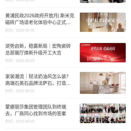
时间：2026-08-06
黄浦民政2026政府开放月| 斯米克
磁砖广场适老化体验中心正式亮
相
时间：2026-08-06
逆势启新，稳赢新局｜宏陶瓷砖
总部展厅焕新升级开工大吉
时间：2026-08-05
家装潮流｜轻法奶油风怎么装？
高端石英石品牌法萨石，打造质
感橱柜台面
时间：2026-08-05
蒙娜丽莎集团管理团队到终端
去，厂商同心找到市场的答案
时间：2026-08-05