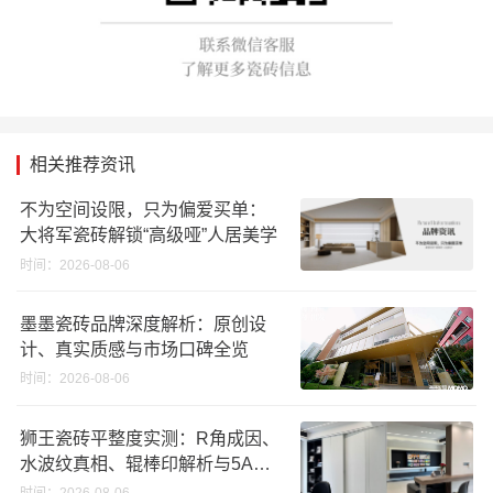
相关推荐资讯
不为空间设限，只为偏爱买单：
大将军瓷砖解锁“高级哑”人居美学
时间：2026-08-06
墨墨瓷砖品牌深度解析：原创设
计、真实质感与市场口碑全览
时间：2026-08-06
狮王瓷砖平整度实测：R角成因、
水波纹真相、辊棒印解析与5A标
准选购指南