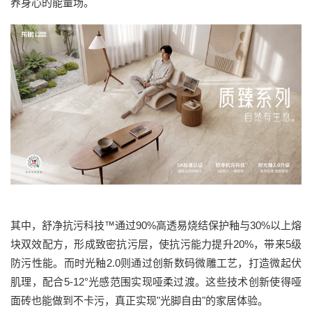
养身心的能量场。
其中，舒净抗污科技™通过90%高透易烧结保护釉与30%以上熔
块双效配方，形成致密抗污层，使抗污能力提升20%，带来5级
防污性能。而时光釉2.0则通过创新数码微雕工艺，打造微起伏
肌理，配合5-12°光感范围实现哑柔过渡。这些技术创新使得哑
面砖也能做到不卡污，真正实现"光脚自由"的家居体验。