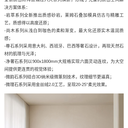
决方案体系：
-岩萃系列全新推出质感砂岩，莱姆石叠加模具仿古与精雕工
艺，质感得以高度还原；
-尚木系列从浅白到咖色的柔和渐变，最大化还原实木温润质
感；
-尊石系列采用意大利、西班牙、巴西等奢石设计，再现天然石
材的肌理与光泽；
-净奢石系列以900x1800mm大规格实现六面灵动连纹，为大空
间提供更连贯的视觉体验；
-微韵石系列结合3D纳米级微篆刻技术，纹理细节更逼真；
-微理石系列采用金丝绒2.0工艺，呈现20-25°柔光效果。