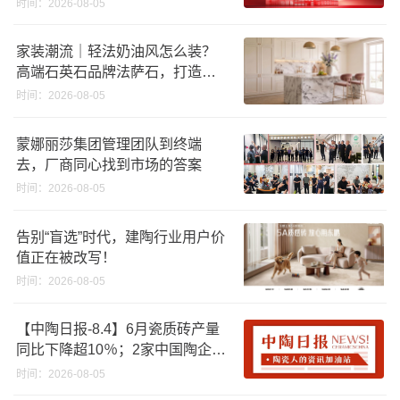
时间：2026-08-05
家装潮流｜轻法奶油风怎么装？
高端石英石品牌法萨石，打造质
感橱柜台面
时间：2026-08-05
蒙娜丽莎集团管理团队到终端
去，厂商同心找到市场的答案
时间：2026-08-05
告别“盲选”时代，建陶行业用户价
值正在被改写！
时间：2026-08-05
【中陶日报-8.4】6月瓷质砖产量
同比下降超10％；2家中国陶企亮
相马来西亚ARCHIDEX 2026石材
时间：2026-08-05
展；东鹏已斥资4852万回购股