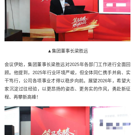
▲集团董事长梁胜远
会议伊始，集团董事长梁胜远对2025年各部门工作进行全面回
顾。他提到，2025年行业环境严峻，但全体同仁携手并肩、实
干笃行，公司各项事业才得以稳步向前。展望2026年，希望大
家沉淀过往经验，以更昂扬的姿态、更务实的作风，勇赴新征
程、再攀新高峰！