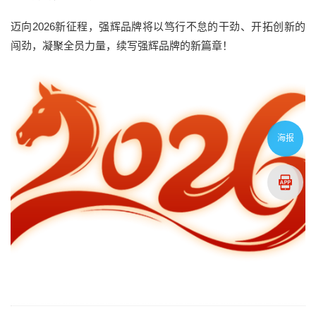
迈向2026新征程，强辉品牌将以笃行不怠的干劲、开拓创新的
闯劲，凝聚全员力量，续写强辉品牌的新篇章！
海报