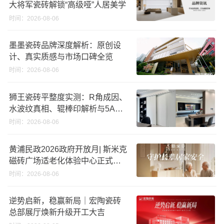
大将军瓷砖解锁“高级哑”人居美学
时间：2026-08-06
墨墨瓷砖品牌深度解析：原创设
计、真实质感与市场口碑全览
时间：2026-08-06
狮王瓷砖平整度实测：R角成因、
水波纹真相、辊棒印解析与5A标
准选购指南
时间：2026-08-06
黄浦民政2026政府开放月| 斯米克
磁砖广场适老化体验中心正式亮
相
时间：2026-08-06
逆势启新，稳赢新局｜宏陶瓷砖
总部展厅焕新升级开工大吉