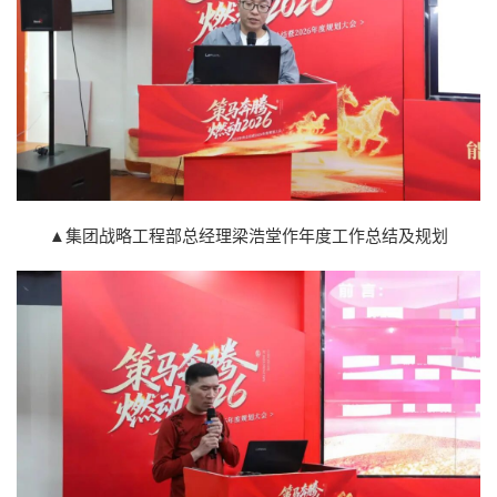
▲集团战略工程部总经理梁浩堂作年度工作总结及规划