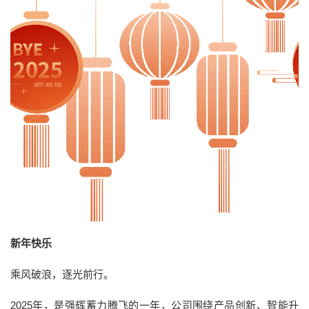
新
年快乐
乘风破浪，逐光前行。
2025年，是强辉蓄力腾飞的一年，公司围绕产品创新、智能升