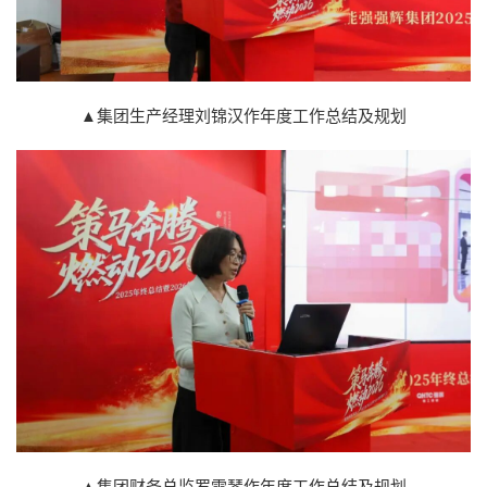
▲集团生产经理刘锦汉作年度工作总结及规划
▲集团财务总监罗雪琴作年度工作总结及规划