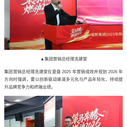
▲集团营销总经理冼建堂
集团营销总经理冼建堂在复盘 2025 年营销成效并规划 2026 年
方向时强调，要以创新驱动渠道多元化与产品年轻化，持续提
升品牌竞争力和终端业绩。