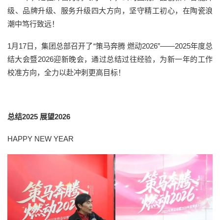
级、品牌升级、服务升级四大方向，坚守精工初心，在陶瓷浪
潮中笃行致远！
1月17日，集团总部召开了“策马奔腾 燃动2026”——2025年度总
结大会暨2026迎新晚会，通过总结过往经验，为新一年的工作
校准方向，全力以赴冲刺更高目标！
总结2025 展望2026
HAPPY NEW YEAR