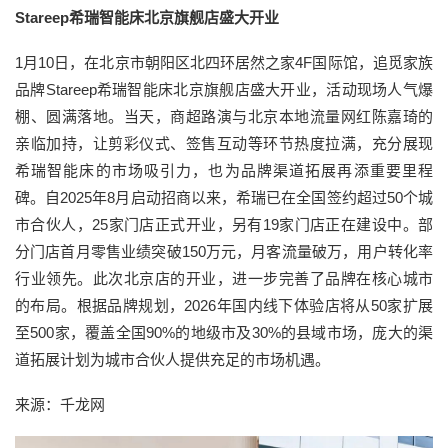
Stareep希瑞智能床北京旗舰店盛大开业
1月10日，在北京市朝阳区北四环居然之家4F国际馆，追觅家族
品牌Stareep希瑞智能床北京旗舰店盛大开业，活动现场人气爆
棚、圆满落地。当天，商超路演与北京本地流量网红陈嘉琦的
亲临加持，让剪彩仪式、签售互动等环节热度拉满，充分展现
希瑞智能床的市场吸引力，也为品牌渠道拓展再添重要里程
碑。自2025年8月启动招商以来，希瑞已在全国签约超过50个城
市合伙人，25家门店正式开业，另有19家门店正在建设中。部
分门店首月零售业绩突破150万元，月客流量破万，用户转化率
行业领先。此次北京店的开业，进一步完善了品牌在核心城市
的布局。根据品牌规划，2026年国内线下体验店将从50家扩展
至500家，覆盖全国90%的地级市及30%的县域市场，庞大的渠
道拓展计划为城市合伙人提供充足的市场机遇。
来源：千龙网