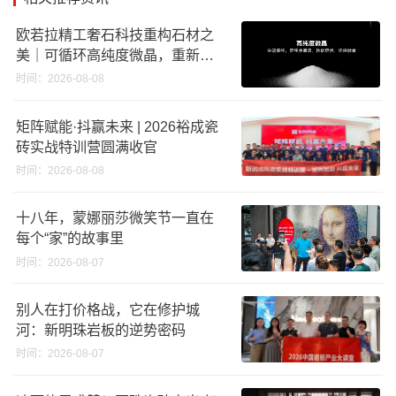
欧若拉精工奢石科技重构石材之
美｜可循环高纯度微晶，重新定
义高端奢石原料
时间：2026-08-08
矩阵赋能·抖赢未来 | 2026裕成瓷
砖实战特训营圆满收官
时间：2026-08-08
十八年，蒙娜丽莎微笑节一直在
每个“家”的故事里
时间：2026-08-07
别人在打价格战，它在修护城
河：新明珠岩板的逆势密码
时间：2026-08-07