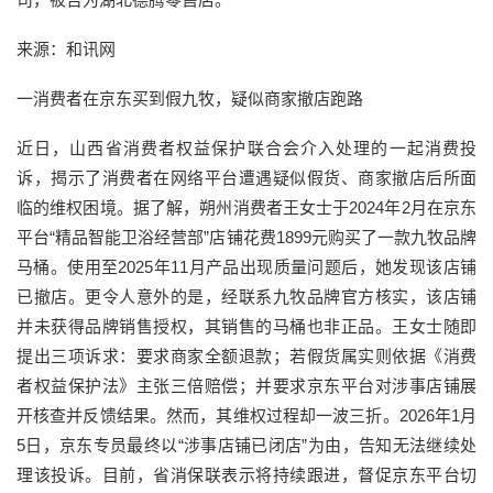
来源：和讯网
一消费者在京东买到假九牧，疑似商家撤店跑路
近日，山西省消费者权益保护联合会介入处理的一起消费投
诉，揭示了消费者在网络平台遭遇疑似假货、商家撤店后所面
临的维权困境。据了解，朔州消费者王女士于2024年2月在京东
平台“精品智能卫浴经营部”店铺花费1899元购买了一款九牧品牌
马桶。使用至2025年11月产品出现质量问题后，她发现该店铺
已撤店。更令人意外的是，经联系九牧品牌官方核实，该店铺
并未获得品牌销售授权，其销售的马桶也非正品。王女士随即
提出三项诉求：要求商家全额退款；若假货属实则依据《消费
者权益保护法》主张三倍赔偿；并要求京东平台对涉事店铺展
开核查并反馈结果。然而，其维权过程却一波三折。2026年1月
5日，京东专员最终以“涉事店铺已闭店”为由，告知无法继续处
理该投诉。目前，省消保联表示将持续跟进，督促京东平台切