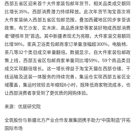
西部五省区迎来首个大件家装包邮年货节，相关品类成交额同
比增长35%，西部消费潜力持续释放。此次年货节淘宝首次将
大件家装纳入西部五省区包邮范围，叠加西藏地区同步享受该
政策，布艺沙发、实木床、高品质床垫等家装好物成西部消费
者“硬核年货”首选。其中新疆表现尤为亮眼，大件家装交易额同
比增98%，家具卫浴类包邮商家订单量涨幅超300%，电脑椅、
茶几等32个类目成交单量翻倍。数据显示，自大件家装包邮政
策上线，西部五省区包邮商家单量同比增59%，59个商品类目
成交实现翻倍增长。这一增长得益于淘宝天猫在西部仓储、干
线运输及送装一体服务的持续完善，集运仓实现西部五省区全
域覆盖，集运时效较去年缩短8小时，既降低商家物流成本，也
让西部消费者享受到了更优质的网购体验。
来源：优居研究院
全筑股份与新疆北方产业合作发展集团携手助力“中国制造”开拓
国际市场