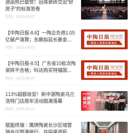
迪丽热巴盛赞！冠珠瓷砖交出“好
房子”的标准答卷
时间：2026-08-07
【中陶日报-8.6】一陶企负债1.05
亿破产清算；东鹏拟延长基金投
资期限；工信部开展建陶行业能
时间：2026-08-07
效领跑者企业推荐工作
【中陶日报-8.5】广东省10批次陶
瓷砖不合格；科达购买特福国际
股份申请未通过；蒙娜丽莎5千万
时间：2026-08-07
回购股份；建霖家居海外产能突
破18亿元
113%超额收官！新中源陶瓷乌兰
浩特门店周年活动圆满落幕
时间：2026-08-07
赋能终端︱鹰牌陶瓷长沙区域营
销会议圆满举行，共探渠道拓展