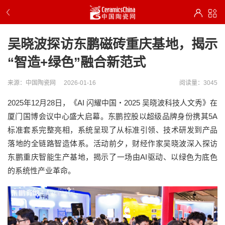
吴晓波探访东鹏磁砖重庆基地，揭示
“智造+绿色”融合新范式
来源：中国陶瓷网
2026-01-16
阅读量：3045
2025年12月28日，《AI 闪耀中国・2025 吴晓波科技人文秀》在
厦门国博会议中心盛大启幕。东鹏控股以超级品牌身份携其5A
标准套系完整亮相，系统呈现了从标准引领、技术研发到产品
落地的全链路智造体系。活动前夕，财经作家吴晓波深入探访
东鹏重庆智能生产基地，揭示了一场由AI驱动、以绿色为底色
的系统性产业革命。