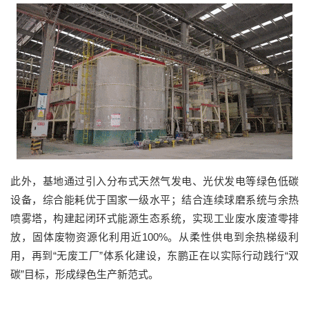
此外，基地通过引入分布式天然气发电、光伏发电等绿色低碳
设备，综合能耗优于国家一级水平；结合连续球磨系统与余热
喷雾塔
，构建起闭环式能源生态系统
，
实现工业废水废渣零排
放
，
固体废物
资源化利用
近
100%。从柔性供电到余热梯级利
用，再到
“无废工厂”
体系化建设，东鹏正在
以实际行动践行
“双
碳”目标，形成绿色生产新范式
。