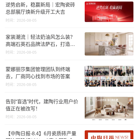
逆势启新，稳赢新局｜宏陶瓷砖
总部展厅焕新升级开工大吉
时间：2026-08-05
家装潮流｜轻法奶油风怎么装？
高端石英石品牌法萨石，打造质
感橱柜台面
时间：2026-08-05
蒙娜丽莎集团管理团队到终端
去，厂商同心找到市场的答案
时间：2026-08-05
告别“盲选”时代，建陶行业用户价
值正在被改写！
时间：2026-08-05
【中陶日报-8.4】6月瓷质砖产量