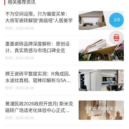
相关推荐资讯
不为空间设限，只为偏爱买单：
海报
大将军瓷砖解锁“高级哑”人居美学
时间：2026-08-06
墨墨瓷砖品牌深度解析：原创设
计、真实质感与市场口碑全览
时间：2026-08-06
狮王瓷砖平整度实测：R角成因、
水波纹真相、辊棒印解析与5A标
准选购指南
时间：2026-08-06
黄浦民政2026政府开放月| 斯米克
磁砖广场适老化体验中心正式亮
相
时间：2026-08-06