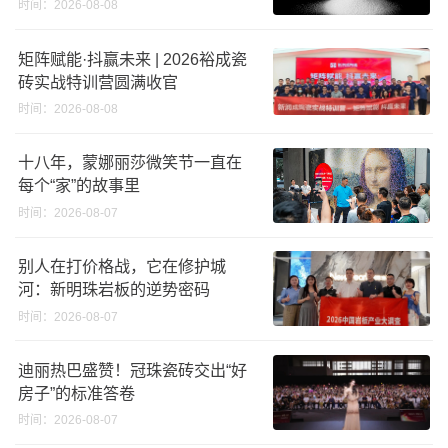
义高端奢石原料
时间：2026-08-08
矩阵赋能·抖赢未来 | 2026裕成瓷
砖实战特训营圆满收官
时间：2026-08-08
十八年，蒙娜丽莎微笑节一直在
每个“家”的故事里
时间：2026-08-07
别人在打价格战，它在修护城
河：新明珠岩板的逆势密码
时间：2026-08-07
迪丽热巴盛赞！冠珠瓷砖交出“好
房子”的标准答卷
时间：2026-08-07