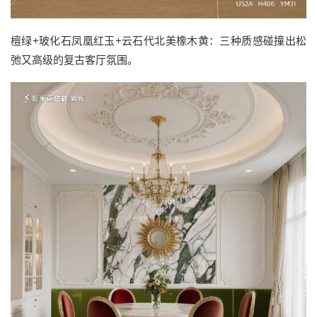
檀绿+玻化石凤凰红玉+云石代北美橡木黄：三种质感碰撞出松
弛又高级的复古客厅氛围。