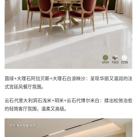
茵绿+大理石阿拉贝斯+大理石白浪映沙：呈现华丽又温润的法
式宫廷风餐厅氛围。
云石代意大利洞石浅米+玥米+云石代博尔米白：揉出松弛治愈
的轻简客厅氛围，温柔又高级。