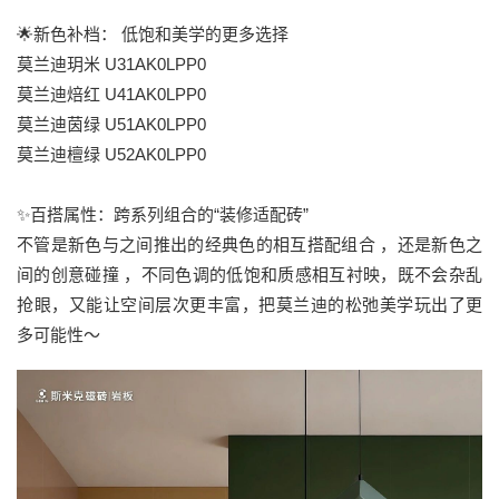
🌟新色补档： 低饱和美学的更多选择
莫兰迪玥米 U31AK0LPP0
莫兰迪焙红 U41AK0LPP0
莫兰迪茵绿 U51AK0LPP0
莫兰迪檀绿 U52AK0LPP0
✨百搭属性：跨系列组合的“装修适配砖”
不管是新色与之间推出的经典色的相互搭配组合 ，还是新色之
间的创意碰撞 ，不同色调的低饱和质感相互衬映，既不会杂乱
抢眼，又能让空间层次更丰富，把莫兰迪的松弛美学玩出了更
多可能性～