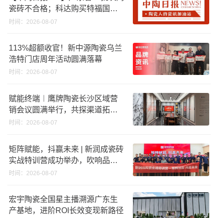
瓷砖不合格；科达购买特福国际
股份申请未通过；蒙娜丽莎5千万
时间：2026-08-07
回购股份；建霖家居海外产能突
破18亿元
113%超额收官！新中源陶瓷乌兰
浩特门店周年活动圆满落幕
时间：2026-08-07
赋能终端︱鹰牌陶瓷长沙区域营
销会议圆满举行，共探渠道拓展
与门店升级新路径
时间：2026-08-07
矩阵赋能，抖赢未来 | 新润成瓷砖
实战特训营成功举办，吹响品牌
秋季营销冲锋号！
时间：2026-08-07
宏宇陶瓷全国星主播溯源广东生
产基地，进阶ROI长效变现新路径