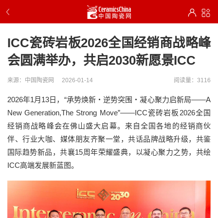
ICC瓷砖岩板2026全国经销商战略峰
会圆满举办，共启2030新愿景ICC
来源：中国陶瓷网
2026-01-14
阅读量：3116
2026年1月13日，“承势焕新・逆势突围・凝心聚力启新局——A
New Generation,The Strong Move”——ICC瓷砖岩板2026全国
经销商战略峰会在佛山盛大启幕。来自全国各地的经销商伙
伴、行业大咖、媒体朋友齐聚一堂，共话品牌战略升级，共鉴
国际趋势新品，共襄15周年荣耀盛典，以凝心聚力之势，共绘
ICC高端发展新蓝图。