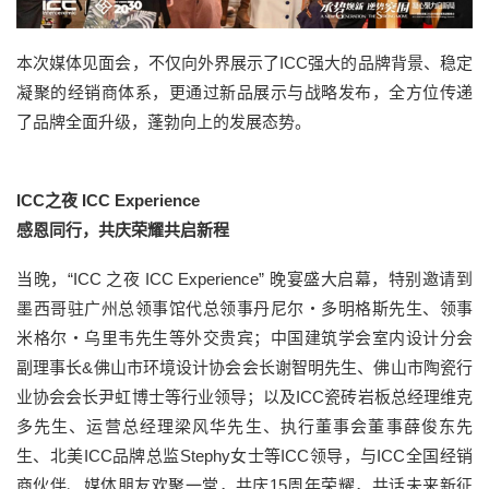
本次媒体见面会，不仅向外界展示了ICC强大的品牌背景、稳定
凝聚的经销商体系，更通过新品展示与战略发布，全方位传递
了品牌全面升级，蓬勃向上的发展态势。
ICC之夜 ICC Experience
感恩同行，共庆荣耀共启新程
当晚，“ICC 之夜 ICC Experience” 晚宴盛大启幕，特别邀请到
墨西哥驻广州总领事馆代总领事丹尼尔・多明格斯先生、领事
米格尔・乌里韦先生等外交贵宾；中国建筑学会室内设计分会
副理事长&佛山市环境设计协会会长谢智明先生、佛山市陶瓷行
业协会会长尹虹博士等行业领导；以及ICC瓷砖岩板总经理维克
多先生、运营总经理梁风华先生、执行董事会董事薛俊东先
生、北美ICC品牌总监Stephy女士等ICC领导，与ICC全国经销
商伙伴、媒体朋友欢聚一堂，共庆15周年荣耀，共话未来新征