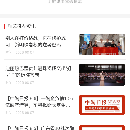
相关推荐资讯
别人在打价格战，它在修护城
河：新明珠岩板的逆势密码
时间：2026-08-07
迪丽热巴盛赞！冠珠瓷砖交出“好
房子”的标准答卷
时间：2026-08-07
【中陶日报-8.6】一陶企负债1.05
亿破产清算；东鹏拟延长基金投
资期限；工信部开展建陶行业能
时间：2026-08-07
效领跑者企业推荐工作
【中陶日报-8.5】广东省10批次陶