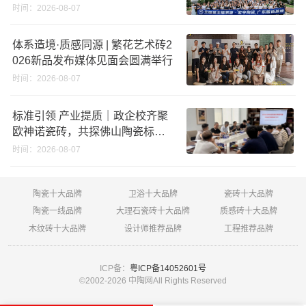
时间：2026-08-07
体系造境·质感同源 | 繁花艺术砖2
026新品发布媒体见面会圆满举行
时间：2026-08-07
标准引领 产业提质｜政企校齐聚
欧神诺瓷砖，共探佛山陶瓷标准
化发展新路径
时间：2026-08-07
陶瓷十大品牌
卫浴十大品牌
瓷砖十大品牌
陶瓷一线品牌
大理石瓷砖十大品牌
质感砖十大品牌
木纹砖十大品牌
设计师推荐品牌
工程推荐品牌
ICP备：
粤ICP备14052601号
©2002-
2026 中陶网All Rights Reserved