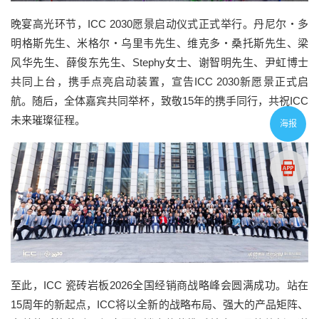
晚宴高光环节，ICC 2030愿景启动仪式正式举行。丹尼尔・多
明格斯先生、米格尔・乌里韦先生、维克多・桑托斯先生、梁
风华先生、薛俊东先生、Stephy女士、谢智明先生、尹虹博士
共同上台，携手点亮启动装置，宣告ICC 2030新愿景正式启
航。随后，全体嘉宾共同举杯，致敬15年的携手同行，共祝ICC
未来璀璨征程。
海报
至此，ICC 瓷砖岩板2026全国经销商战略峰会圆满成功。站在
15周年的新起点，ICC将以全新的战略布局、强大的产品矩阵、