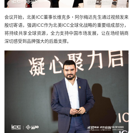
会议开始，北美ICC董事长维克多・阿尔梅达先生通过视频发来
殷切寄语，强调ICC作为北美ICC全球化战略的重要组成部分，
将持续共享全球资源，全力支持中国市场发展，让在场经销商
深切感受到品牌强大的后盾支撑。