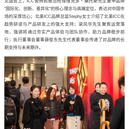
见面会上，ICC瓷砖岩板总经理维克多・桑托斯先生重申品牌
“国际化、创新、差异化”的核心理念与高端定位，表达对中国市
场的深厚信心；北美ICC品牌总监Stephy女士介绍了北美ICC在
趋势研读与产品研发上的强大支持；梁风华先生聚焦运营落
地，强调将通过夯实产品体验与团队协作，助力品牌稳步前
行；执行董事会董事薛俊东先生代表董事会传递了对品牌的长
期支持与未来期许。