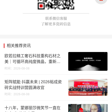
相关推荐资讯
欧若拉精工奢石科技重构石材之
美｜可循环高纯度微晶，重新定
义高端奢石原料
时间：2026-08-08
矩阵赋能·抖赢未来 | 2026裕成瓷
砖实战特训营圆满收官
时间：2026-08-08
十八年，蒙娜丽莎微笑节一直在