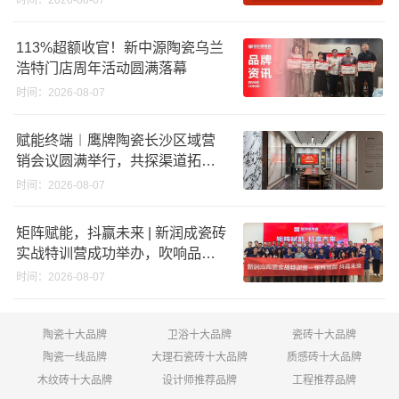
时间：2026-08-07
回购股份；建霖家居海外产能突
破18亿元
113%超额收官！新中源陶瓷乌兰
浩特门店周年活动圆满落幕
时间：2026-08-07
赋能终端︱鹰牌陶瓷长沙区域营
销会议圆满举行，共探渠道拓展
与门店升级新路径
时间：2026-08-07
矩阵赋能，抖赢未来 | 新润成瓷砖
实战特训营成功举办，吹响品牌
秋季营销冲锋号！
时间：2026-08-07
陶瓷十大品牌
卫浴十大品牌
瓷砖十大品牌
陶瓷一线品牌
大理石瓷砖十大品牌
质感砖十大品牌
木纹砖十大品牌
设计师推荐品牌
工程推荐品牌