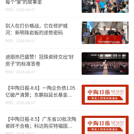
每个“家”的故事里
时间：2026-08-07
别人在打价格战，它在修护城
河：新明珠岩板的逆势密码
时间：2026-08-07
迪丽热巴盛赞！冠珠瓷砖交出“好
房子”的标准答卷
时间：2026-08-07
【中陶日报-8.6】一陶企负债1.05
亿破产清算；东鹏拟延长基金投
资期限；工信部开展建陶行业能
时间：2026-08-07
效领跑者企业推荐工作
【中陶日报-8.5】广东省10批次陶
瓷砖不合格；科达购买特福国际
股份申请未通过；蒙娜丽莎5千万