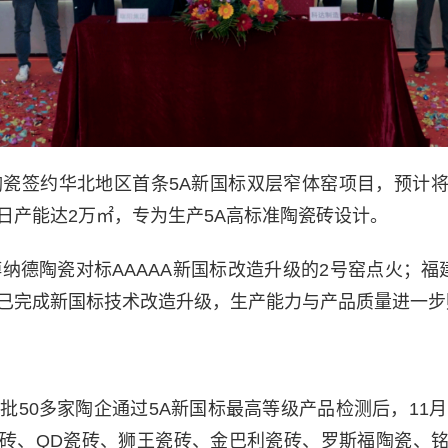
锐陶瓷签约华北地区首条5A新国标双层窄体窑项目，预计
日产能达2万㎡，专为生产5A高标准陶瓷砖设计。
北博纳德陶瓷对标AAAAA新国标改造升级的2号窑点火；福
已完成新国标技术改造升级，生产能力与产品质量进一步
首批50多家陶企通过5A新国标最高等级产品检测后，11月
砖、QD瓷砖、狮王瓷砖、金巴利瓷砖、罗斯福陶瓷、