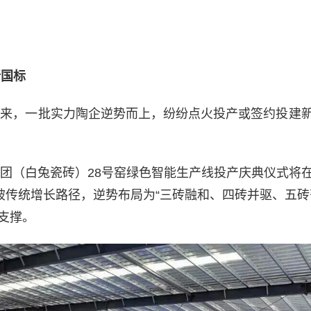
新国标
度以来，一批实力陶企逆势而上，纷纷点火投产或签约投建
日集团（白兔瓷砖）28号窑绿色智能生产线投产庆典仪式将
打破传统增长路径，逆势布局为“三砖融和、四砖并驱、五砖
支撑。