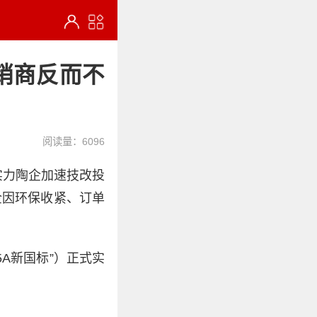
销商反而不
阅读量：6096
实力陶企加速技改投
企因环保收紧、订单
“5A新国标”）正式实