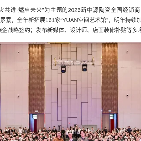
“星火共进·燃启未来”为主题的2026新中源陶瓷全国经销
果累累，全年新拓展161家“YUAN空间艺术馆”，明年持
装企战略签约；发布新媒体、设计师、店面装修补贴等多