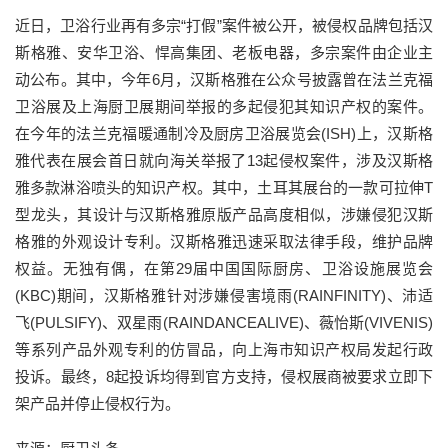
近日，卫浴行业再有多宗“打假”案件被公开，被侵权品牌包括汉
斯格雅、安华卫浴、悍高集团、老板电器，多宗案件由企业主
动公布。其中，今年6月，汉斯格雅在公众号披露曾在法兰克福
卫浴展及上海厨卫展期间举报的多起侵犯其知识产权的案件。
在今年的法兰克福暖通制冷及厨房卫浴展览会(ISH)上，汉斯格
雅代表在展会首日就向海关举报了13起侵权案件，涉及汉斯格
雅多款淋浴喷头的知识产权。其中，土耳其展台的一款可拉伸T
型龙头，其设计与汉斯格雅原版产品高度相似，涉嫌侵犯汉斯
格雅的外观设计专利。汉斯格雅迅速采取法律手段，维护品牌
权益。无独有偶，在第29届中国国际厨房、卫浴设施展览会
(KBC)期间，汉斯格雅针对涉嫌侵害境雨(RAINFINITY)、沛适
飞(PULSIFY)、双星雨(RAINDANCEALIVE)、薇怡斯(VIVENIS)
等系列产品外观专利的仿冒品，向上海市知识产权局发起行政
投诉。最终，8起投诉均得到官方支持，侵权展商被要求立即下
架产品并停止侵权行为。