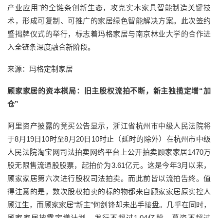
产业应用"的全链条创新生态，攻克实木家具智能制造关键技
术，形成可复制、可推广的家居绿色智能解决方案。此次签约
暨揭牌仪式的举行，标志着玛格家居与南京林业大学的合作进
入全链条深度融合新阶段。
来源：玛格定制家居
顾家家居的资本棋局：旧主股权流拍不断，新主独揽定增“加
仓”
阿里资产披露的竞买公告显示，浙江省杭州市中级人民法院将
于8月19日10时至8月20日10时止（延时的除外）在杭州市中级
人民法院淘宝网司法拍卖网络平台上公开拍卖顾家家居1470万
股无限售流通股股票，起拍价为3.61亿元。这是今年3月以来，
顾家家居第六次进行股权司法拍卖。而此前皆以流拍告终。值
得注意的是，数次股权拍卖的标的物都来自顾家家居原实控人
顾江生，而顾家家居“新主”何剑锋却未出手接盘。几乎在同时，
顾家家居披露定增计划，发行不超过1.04亿股，募资不超过