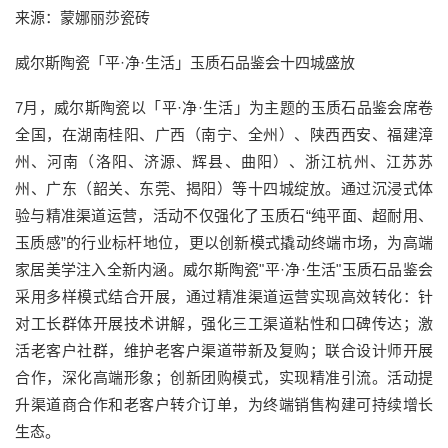
来源：蒙娜丽莎瓷砖
威尔斯陶瓷「平·净·生活」玉质石品鉴会十四城盛放
7月，威尔斯陶瓷以「平·净·生活」为主题的玉质石品鉴会席卷
全国，在湖南桂阳、广西（南宁、全州）、陕西西安、福建漳
州、河南（洛阳、济源、辉县、曲阳）、浙江杭州、江苏苏
州、广东（韶关、东莞、揭阳）等十四城绽放。通过沉浸式体
验与精准渠道运营，活动不仅强化了玉质石“纯平面、超耐用、
玉质感”的行业标杆地位，更以创新模式撬动终端市场，为高端
家居美学注入全新内涵。威尔斯陶瓷"平·净·生活"玉质石品鉴会
采用多样模式结合开展，通过精准渠道运营实现高效转化：针
对工长群体开展技术讲解，强化三工渠道粘性和口碑传达；激
活老客户社群，维护老客户渠道带新及复购；联合设计师开展
合作，深化高端形象；创新团购模式，实现精准引流。活动提
升渠道商合作和老客户转介订单，为终端销售构建可持续增长
生态。