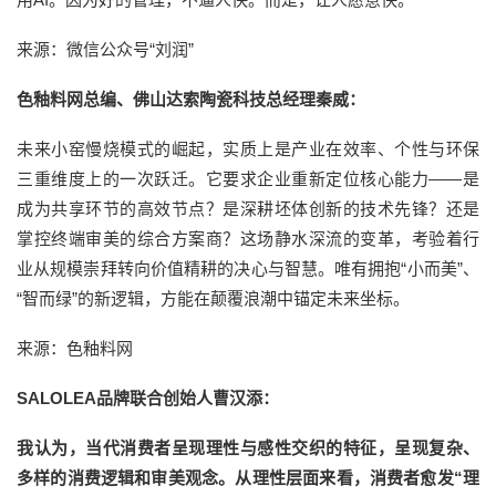
来源：微信公众号“刘润”
色釉料网总编、佛山达索陶瓷科技总经理秦威：
未来小窑慢烧模式的崛起，实质上是产业在效率、个性与环保
三重维度上的一次跃迁。它要求企业重新定位核心能力——是
成为共享环节的高效节点？是深耕坯体创新的技术先锋？还是
掌控终端审美的综合方案商？这场静水深流的变革，考验着行
业从规模崇拜转向价值精耕的决心与智慧。唯有拥抱“小而美”、
“智而绿”的新逻辑，方能在颠覆浪潮中锚定未来坐标。
来源：色釉料网
SALOLEA品牌联合创始人曹汉添：
我认为，当代消费者呈现理性与感性交织的特征，呈现复杂、
多样的消费逻辑和审美观念。从理性层面来看，消费者愈发“理