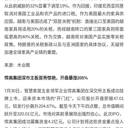
从此前威胁的32%显著下调至19%。作为回报，印度尼西亚同意
取消对美国工业品和农产品的进口税。作为美国最大的家具供
应国，越南与美国达成了“双层关税”机制：直接出口至美国的越
南家具将适用20%的关税，而经越南转口的第三国家具则将面
临更高的40%关税。作为交换，越南将对美国产品实施零关税
政策。特朗普的关税新政以及与亚洲国家的具体协议，无疑将
加速全球家具产业链的重塑。
来源：木业圈
悍高集团深市主板首秀惊艳，开盘暴涨205%
7月30日，智慧家居五金领军企业悍高集团在深交所主板成功挂
牌上市，迎来资本市场的“开门红”。公司股价开盘即报47.01
元，较发行价飙升204.67%。截至今天下午四点整，总市值瞬间
跃升至320.01亿元，市场对其前景展现出强烈信心。此次IPO，
悍高集团成功募集资金4.2亿元。公司计划将这些资金重点投入