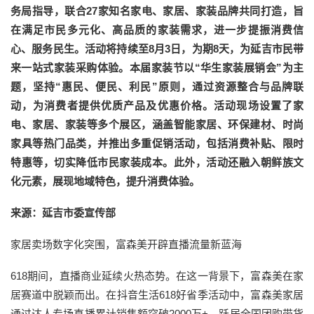
务局指导，联合27家知名家电、家居、家装品牌共同打造，旨
在满足市民多元化、高品质的家装需求，进一步提振消费信
心、服务民生。活动将持续至8月3日，为期8天，为延吉市民带
来一站式家装采购体验。本届家装节以“华生家装展销会”为主
题，坚持“惠民、便民、利民”原则，通过资源整合与品牌联
动，为消费者提供优质产品及优惠价格。活动现场设置了家
电、家居、家装等多个展区，涵盖智能家居、环保建材、时尚
家具等热门品类，并推出多重促销活动，包括消费补贴、限时
特惠等，切实降低市民家装成本。此外，活动还融入朝鲜族文
化元素，展现地域特色，提升消费体验。
来源：延吉市委宣传部
家居卖场数字化突围，富森美开辟直播流量新蓝海
618期间，直播商业延续火热态势。在这一背景下，富森美在家
居赛道中脱颖而出。在抖音生活618好省季活动中，富森美家居
通过达人专场直播累计销售额突破2000万+，跃居全国团购带货