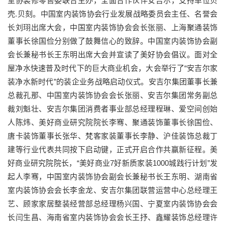
室协装修零售委联合主办，全面合作伙伴安吉尔，支持单位贝
壳.贝刻。中国室内装饰协会行业发展战略委员会主任、名誉会
长刘珝出席大会，中国室内装饰协会会长张丽、上海聚通装饰
董事长徐国俭分别做了鼓舞信心的致辞。中国室内装饰协会副
会长兼秘书长王东明出席大会并宣读了美好协会倡议。面对全
屋净水快速普及时代下的巨大商业机会，大会举行了“安吉尔家
装净水新时代”的装企业务战略启动仪式。安吉尔集团董事长兼
总裁孔那、中国室内装饰协会会长张丽、安吉尔集团常务副总
裁刘魁壮、安吉尔集团消费者事业部总经理程琳、爱空间创始
人陈炜、美好商业研究院院长李骞、聚通装饰董事长徐国俭、
唐卡装饰董事长张华、梵客家装董事长李静、沪佳装饰总裁丁
建等行业代表共同按下启动键，正式开启合作共赢新征程。美
好商业研究院院长，“美好商业7好新质家装1000城践行计划”发
起人李骞，中国室内装饰协会副会长兼秘书长王东明、湖南省
室内装饰协会会长李金龙、安吉尔集团联营运营中心总经理王
艺、顾家家居整装经营部总经理杨兴国、宁夏室内装饰协会会
长闫生昌、海南省室内装饰协会会长王抒、鑫耀装饰总经理许