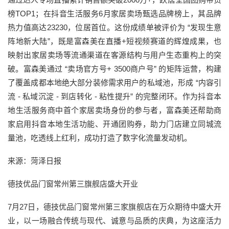
榜TOP1；在抖音生活服务6月家居卖场甄选品牌榜上，其品牌
热力值高达23230，位居首位。这份成绩单被评价为 “发现生意
阵地新大陆”，既是富森美在直播+短视频赛道的辉煌成果，也
映射出家居卖场等流通渠道在客源结构与用户生态重构上的突
破。富森美通过 “卖场官方号+ 3500商户号” 的矩阵运营，构建
了覆盖成都本地绝大部分装修需求用户的私域池，形成 “内容引
流 - 私域沉淀 - 到店转化 - 粘性提升” 的完整闭环。作为抖音本
地生活服务商中首个家居卖场身份的参与者，富森美还帮助商
家启用抖音本地生活功能、开通团购券，助力门店建立同城流
量池，吃透线上红利，成功打造了数字化流量发动机。
来源：菏泽日报
德技优品门窗常州第三旗舰店盛大开业
7月27日，德技优品门窗常州第三家旗舰店在万众期待中盛大开
业，以一场融合传统与现代、诚意与品质的庆典，为这座活力