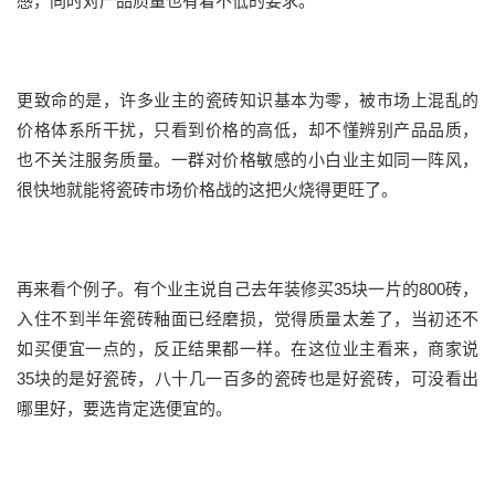
感，同时对产品质量也有着不低的要求。
更致命的是，许多业主的瓷砖知识基本为零，被市场上混乱的
价格体系所干扰，只看到价格的高低，却不懂辨别产品品质，
也不关注服务质量。一群对价格敏感的小白业主如同一阵风，
很快地就能将瓷砖市场价格战的这把火烧得更旺了。
再来看个例子。有个业主说自己去年装修买35块一片的800砖，
入住不到半年瓷砖釉面已经磨损，觉得质量太差了，当初还不
如买便宜一点的，反正结果都一样。在这位业主看来，商家说
35块的是好瓷砖，八十几一百多的瓷砖也是好瓷砖，可没看出
哪里好，要选肯定选便宜的。