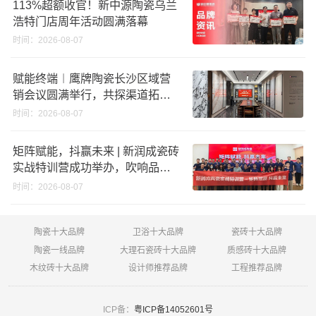
113%超额收官！新中源陶瓷乌兰
浩特门店周年活动圆满落幕
时间：2026-08-07
赋能终端︱鹰牌陶瓷长沙区域营
销会议圆满举行，共探渠道拓展
与门店升级新路径
时间：2026-08-07
矩阵赋能，抖赢未来 | 新润成瓷砖
实战特训营成功举办，吹响品牌
秋季营销冲锋号！
时间：2026-08-07
陶瓷十大品牌
卫浴十大品牌
瓷砖十大品牌
陶瓷一线品牌
大理石瓷砖十大品牌
质感砖十大品牌
木纹砖十大品牌
设计师推荐品牌
工程推荐品牌
ICP备：
粤ICP备14052601号