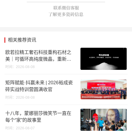
相关推荐资讯
欧若拉精工奢石科技重构石材之
美｜可循环高纯度微晶，重新定
义高端奢石原料
时间：2026-08-08
矩阵赋能·抖赢未来 | 2026裕成瓷
砖实战特训营圆满收官
时间：2026-08-08
十八年，蒙娜丽莎微笑节一直在
每个“家”的故事里
时间：2026-08-07