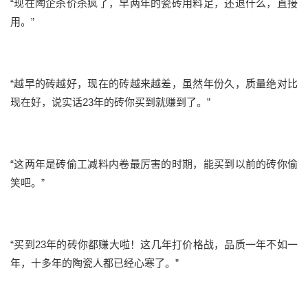
“现在陶企杀价杀疯了，早两年的瓷砖用料足，还退什么，直接
用。”
“越早的砖越好，现在的砖越来越差，虽然年份久，质量绝对比
现在好，说实话23年的砖你买到就赚到了。”
“这两年是砖偷工减料内卷最厉害的时期，能买到以前的砖你偷
笑吧。”
“买到23年的砖你都赚大啦！这几年打价格战，品质一年不如一
年，十多年的陶瓷人都已经心寒了。”