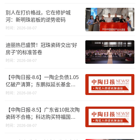
别人在打价格战，它在修护城
河：新明珠岩板的逆势密码
时间：2026-08-07
迪丽热巴盛赞！冠珠瓷砖交出“好
房子”的标准答卷
时间：2026-08-07
【中陶日报-8.6】一陶企负债1.05
亿破产清算；东鹏拟延长基金投
资期限；工信部开展建陶行业能
时间：2026-08-07
效领跑者企业推荐工作
【中陶日报-8.5】广东省10批次陶
瓷砖不合格；科达购买特福国际
股份申请未通过；蒙娜丽莎5千万
时间：2026-08-07
回购股份；建霖家居海外产能突
破18亿元