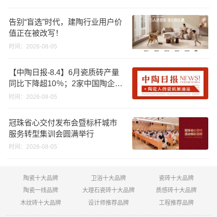
告别“盲选”时代，建陶行业用户价
值正在被改写！
时间：2026-08-05
【中陶日报-8.4】6月瓷质砖产量
同比下降超10％；2家中国陶企亮
相马来西亚ARCHIDEX 2026石材
时间：2026-08-05
展；东鹏已斥资4852万回购股
份；方向集团出海
冠珠省心交付发布会暨标杆城市
服务转型集训会圆满举行
时间：2026-08-05
陶瓷十大品牌
卫浴十大品牌
瓷砖十大品牌
陶瓷一线品牌
大理石瓷砖十大品牌
质感砖十大品牌
木纹砖十大品牌
设计师推荐品牌
工程推荐品牌