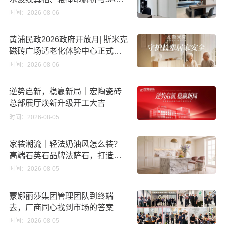
准选购指南
时间：2026-08-06
黄浦民政2026政府开放月| 斯米克
磁砖广场适老化体验中心正式亮
相
时间：2026-08-06
逆势启新，稳赢新局｜宏陶瓷砖
总部展厅焕新升级开工大吉
时间：2026-08-05
家装潮流｜轻法奶油风怎么装？
高端石英石品牌法萨石，打造质
感橱柜台面
时间：2026-08-05
蒙娜丽莎集团管理团队到终端
去，厂商同心找到市场的答案
时间：2026-08-05