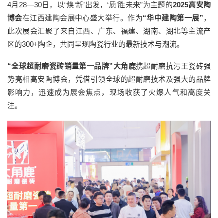
4月28—30日，以“焕‘新’出发，‘质’胜未来”为主题的
2025高安陶
博会
在江西建陶会展中心盛大举行。作为
“华中建陶第一展”
，
此次展会汇聚了来自江西、广东、福建、湖南、湖北等主流产
区的300+陶企，共同呈现陶瓷行业的最新技术与潮流。
“全球超耐磨瓷砖销量第一品牌”
大角鹿
携超耐磨抗污王瓷砖强
势亮相高安陶博会，凭借引领全球的超耐磨技术及强大的品牌
影响力，迅速成为展会焦点，现场收获了火爆人气和高度关
注。