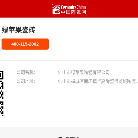
绿苹果瓷砖
400-115-2002
公司名称：
佛山市绿苹果陶瓷有限公司
公司地址：
佛山市禅城区南庄镇华夏陶瓷博览城陶博