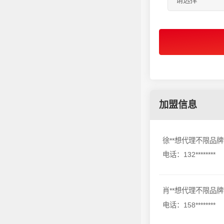
加盟信息
徐**想代理不限品牌
电话：132********
肖**想代理不限品牌
电话：158********