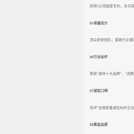
获
得
192项国家专利，多次
0
5
卓越设计
顶尖研发团队，紧跟行业潮
06
行业标杆
荣获
“瓷砖十大品牌”、“消
07
诚信口碑
获评
“
全国质量诚信标杆企
08
黄金品质