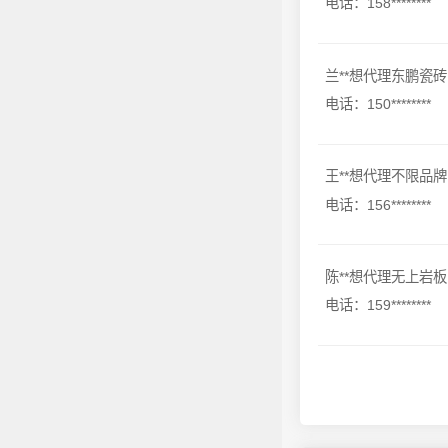
电话：158********
兰**想代理东鹏瓷砖
电话：150********
王**想代理不限品牌
电话：156********
陈**想代理无上岩板
电话：159********