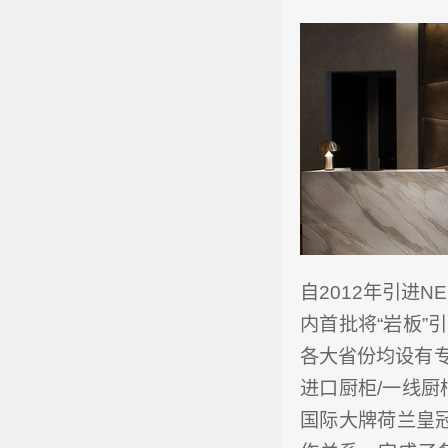
自2012年引进N
内首批将“岩板”
各大省份均设有
进口厨柜/一线厨
国际大牌荷兰皇