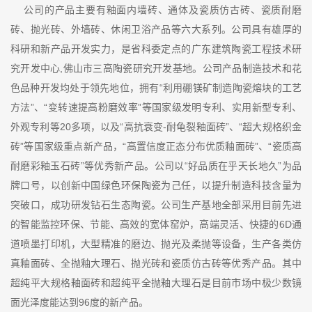
公司的产品主要有釉面内墙砖、通体及瓷质仿古砖、瓷质耐磨
砖、抛光砖、外墙砖、休闲卫浴产品等六大系列。公司具有雄厚的
科研和新产品开发实力，是省科委定点的广东建筑陶瓷工程技术研
究开发中心,佛山市三高陶瓷研究开发基地。公司产品制造技术和花
色品种开发均处于领先地位，拥有“利用硼镁矿制造陶瓷熔块的工艺
方法”、“变转速提高粉磨效率”等国家级发明专利、实用新型专利、
外观专利等20多项，以及“高抗衰变-耐龟裂釉面砖”、“超大规格织金
砖”等国家级重点新产品，“高置信度正态分布优质釉面砖”、“瓷质高
耐磨彩釉玉石砖”等优秀新产品。公司以“好品质在乎天长地久”为品
牌口号，以创新中国绿色环保陶瓷为己任，以提升制造科技含量为
突破口，成功研发钻石生态陶瓷。公司生产基地全部采用目前先进
的智能监控环保、节能、高效的宽体窑炉，高端灵活、快捷的6D通
道喷墨打印机，大型精准的磨边、抛光及柔抛等设备，生产各类仿
真釉面砖、全抛釉大理石、抛光砖和瓷质仿古砖等优秀产品。其中
超纯平大规格釉面砖和超纯平全抛釉大理石是目前市场中极少数镜
面光泽度能达到96度的新产品。