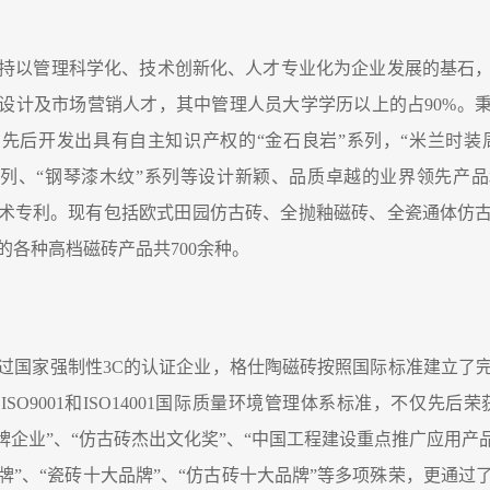
持以管理科学化、技术创新化、人才专业化为企业发展的基石，
设计及市场营销人才，其中管理人员大学学历以上的占90%。
先后开发出具有自主知识产权的“金石良岩”系列，“米兰时装周
系列、“钢琴漆木纹”系列等设计新颖、品质卓越的业界领先产
术专利。现有包括欧式田园仿古砖、全抛釉磁砖、全瓷通体仿
的各种高档磁砖产品共700余种。
国家强制性3C的认证企业，格仕陶磁砖按照国际标准建立了
SO9001和ISO14001国际质量环境管理体系标准，不仅先后
牌企业”、“仿古砖杰出文化奖”、“中国工程建设重点推广应用产
牌”、“瓷砖十大品牌”、“仿古砖十大品牌”等多项殊荣，更通过