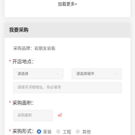
加载更多+
我要采购
采购品牌：岩朋友岩板
*
开店地点：
*
采购面积：
㎡
*
采购形式：
家装
工程
其他