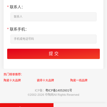
*
联系人：
*
联系手机：
热门榜单推荐：
陶瓷十大品牌
瓷砖十大品牌
陶瓷一线品牌
ICP备：
粤ICP备14052601号
©2002-
2026 中陶网All Rights Reserved