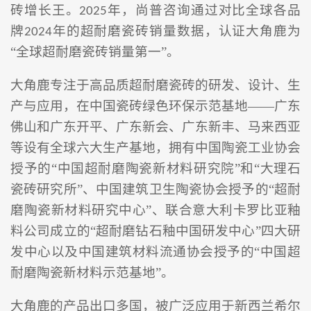
砖增长王。
年，
尚普咨询通过对比全球各品
2025
牌
年的超耐磨瓷砖销量数据，认证大角鹿为
2024
“全球超耐磨瓷砖销量第一”
。
大角鹿专注于高品质超耐磨瓷砖的研发、设计、生
产与应用，在中国瓷砖绿色环保示范基地
——
广东
佛山和广东开平、
广东新会、广东
新丰
、
马来西亚
等设有
全球
六
大生产基地，拥有中国陶瓷工业协会
授予的
“中国超耐磨陶瓷新材料研究院”
和
“大理石
瓷砖研究所”
、中国建筑卫生陶瓷协会授予的
“超耐
磨陶瓷新材料研究中心”
、
联合意大利卡罗比亚釉
料公司成立的
“超耐磨钻石釉中国研发中心”
四
大研
发中心以及中国建筑材料流通协会授予的
“中国超
耐磨陶瓷新材料示范基地”。
大角鹿的产品出口多国，被广泛应用于新西兰希尔