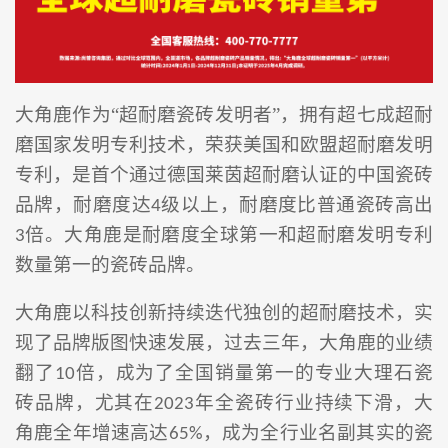
大角鹿作为
“超耐磨瓷砖发明者
”
，拥有超七成超耐
磨
国家发明
专利
技术
，
荣获美国
和欧盟
超耐磨发明
专利，是
首个通过德国莱茵超耐磨认证的中国瓷砖
品牌
，
耐磨度达
级以上，耐磨度比普通瓷砖高出
4
倍。大角鹿是耐磨度全球第一和超耐磨发明专利
3
数量第一的瓷砖品牌。
大角鹿以科技创新持续迭代独创的超耐磨技术，实
现了品牌版图快速发展，过去三年，大角鹿的业绩
翻了
倍，成为了全国销量第一的专业大理石瓷
10
砖品牌，尤其在
年全瓷砖行业
持续下滑
，大
202
3
角鹿
全年增速高达
，成为
全行业
名副其实
的
瓷
65%