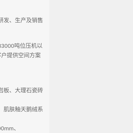
研发、生产及销售
000吨位压机以
客户提供空间方案
岩板、大理石瓷砖
、肌肤釉天鹅绒系
600mm、