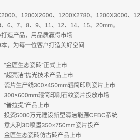
；
000、1200X2600、1200X2780、1200X3000、1
、6、7、8、9、11、12、14、15、20mm。
心打造产品，用品质赢得市场
为本，为每一位客户打造美好空间
，“金匠生态瓷砖”正式上市
，“超亮洁”抛光技术产品上市
，瓷片生产线300×450mm辊筒印刷瓷片上市
，300×600mm辊筒印刷石纹瓷片投放市场
，“普拉提”产品上市
，投资5000万元建设新型清洁能源CFBC系统
意大利3D喷墨350×750mm瓷片投产
月，金匠生态瓷砖仿古砖产品上市